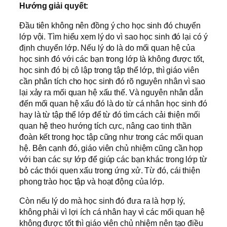
Hướng giải quyết:
Đầu tiên không nên đồng ý cho học sinh đó chuyển
lớp vội. Tìm hiểu xem lý do vì sao học sinh đó lại có ý
định chuyển lớp. Nếu lý do là do mối quan hệ của
học sinh đó với các bạn trong lớp là không được tốt,
học sinh đó bị cô lập trong tập thể lớp, thì giáo viên
cần phân tích cho học sinh đó rõ nguyên nhân vì sao
lại xảy ra mối quan hệ xấu thế. Và nguyên nhân dẫn
đến mối quan hệ xấu đó là do từ cá nhân học sinh đó
hay là từ tập thể lớp để từ đó tìm cách cải thiện mối
quan hệ theo hướng tích cực, nâng cao tinh thần
đoàn kết trong học tập cũng như trong các mối quan
hệ. Bên cạnh đó, giáo viên chủ nhiệm cũng cần họp
với ban các sự lớp để giúp các bạn khác trong lớp từ
bỏ các thói quen xấu trong ứng xử. Từ đó, cái thiện
phong trào học tập và hoạt động của lớp.
Còn nếu lý do mà học sinh đó đưa ra là hợp lý,
không phải vì lợi ích cá nhân hay vì các mối quan hệ
không được tốt thì giáo viên chủ nhiệm nên tạo điều