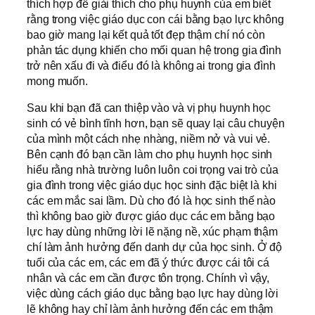
thích hợp để giải thích cho phụ huynh của em biết
rằng trong việc giáo dục con cái bằng bạo lực không
bao giờ mang lại kết quả tốt đẹp thậm chí nó còn
phản tác dụng khiến cho mối quan hệ trong gia đình
trở nên xấu đi và điểu đó là không ai trong gia đình
mong muốn.
Sau khi bạn đã can thiệp vào và vị phụ huynh học
sinh có vẻ bình tĩnh hơn, bạn sẽ quay lại câu chuyện
của mình một cách nhẹ nhàng, niềm nở và vui vẻ.
Bên cạnh đó bạn cần làm cho phụ huynh học sinh
hiểu rằng nhà trường luôn luôn coi trọng vai trò của
gia đình trong việc giáo dục học sinh đặc biệt là khi
các em mắc sai lầm. Dù cho đó là học sinh thế nào
thì không bao giờ được giáo dục các em bằng bạo
lực hay dùng những lời lẽ nặng nề, xúc phạm thậm
chí làm ảnh hưởng đến danh dự của học sinh. Ở độ
tuổi của các em, các em đã ý thức được cái tôi cá
nhân và các em cần được tôn trọng. Chính vì vậy,
việc dùng cách giáo dục bằng bạo lực hay dùng lời
lẽ không hay chỉ làm ảnh hưởng đến các em thậm