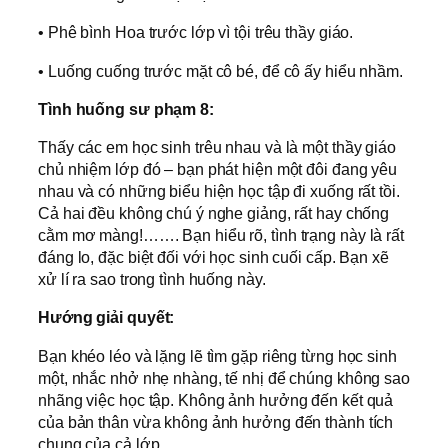
• Phê bình Hoa trước lớp vì tội trêu thầy giáo.
• Luống cuống trước mặt cô bé, để cô ấy hiểu nhầm.
Tình huống sư phạm 8:
Thấy các em học sinh trêu nhau và là một thầy giáo
chủ nhiệm lớp đó – bạn phát hiện một đôi đang yêu
nhau và có những biểu hiện học tập đi xuống rất tồi.
Cả hai đều không chú ý nghe giảng, rất hay chống
cằm mơ màng!……. Bạn hiểu rõ, tình trạng này là rất
đáng lo, đặc biệt đối với học sinh cuối cấp. Bạn xẽ
xử lí ra sao trong tình huống này.
Hướng giải quyết:
Bạn khéo léo và lặng lẽ tìm gặp riêng từng học sinh
một, nhắc nhở nhẹ nhàng, tế nhị để chúng không sao
nhãng việc học tập. Không ảnh hưởng đến kết quả
của bản thân vừa không ảnh hưởng đến thành tích
chung của cả lớp.