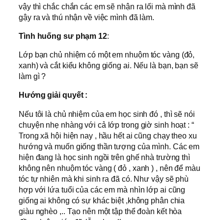
vậy thì chắc chắn các em sẽ nhận ra lối mà mình đã
gậy ra và thú nhận về việc mình đã làm.
Tình huống sư phạm
12
:
Lớp bạn chủ nhiệm có một em nhuộm tóc vàng (đỏ,
xanh) và cắt kiểu không giống ai. Nếu là bạn, bạn sẽ
làm gì ?
Hướng giải quyết :
Nếu tôi là chủ nhiệm của em học sinh đó , thì sẽ nói
chuyện nhẹ nhàng với cả lớp trong giờ sinh hoạt : “
Trong xã hội hiện nay , hầu hết ai cũng chạy theo xu
hướng và muốn giống thần tượng của mình. Các em
hiện đang là học sinh ngồi trên ghế nhà trường thì
không nên nhuộm tóc vàng ( đỏ , xanh ) , nên để màu
tóc tự nhiên mà khi sinh ra đã có. Như vậy sẽ phù
hợp với lứa tuổi của các em mà nhìn lớp ai cũng
giống ai không có sự khác biệt ,không phân chia
giàu nghèo ,.. Tạo nên một tập thể đoàn kết hòa