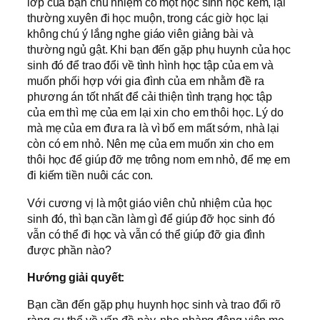
lớp của bạn chủ nhiệm có một học sinh học kém, lại
thường xuyên đi học muộn, trong các giờ học lại
không chú ý lắng nghe giáo viên giảng bài và
thường ngủ gật. Khi bạn đến gặp phụ huynh của học
sinh đó để trao đổi về tình hình học tập của em và
muốn phối hợp với gia đình của em nhằm đề ra
phương án tốt nhất để cải thiện tình trạng học tập
của em thì mẹ của em lại xin cho em thôi học. Lý do
mà mẹ của em đưa ra là vì bố em mất sớm, nhà lại
còn có em nhỏ. Nên mẹ của em muốn xin cho em
thôi học để giúp đỡ mẹ trông nom em nhỏ, để mẹ em
đi kiếm tiền nuôi các con.
Với cương vị là một giáo viên chủ nhiệm của học
sinh đó, thì bạn cần làm gì để giúp đỡ học sinh đó
vẫn có thể đi học và vẫn có thể giúp đỡ gia đình
được phần nào?
Hướng giải quyết:
Bạn cần đến gặp phụ huynh học sinh và trao đổi rõ