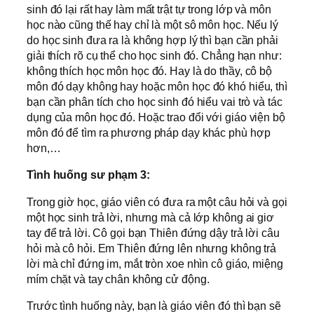
sinh đó lại rất hay làm mất trật tự trong lớp và môn
học nào cũng thế hay chỉ là một sô môn học. Nếu lý
do học sinh đưa ra là không hợp lý thì bạn cần phải
giải thích rõ cụ thể cho học sinh đó. Chẳng hạn như:
không thích học môn học đó. Hay là do thầy, cô bộ
môn đó dạy không hay hoặc môn học đó khó hiểu, thì
bạn cần phân tích cho học sinh đó hiểu vai trò và tác
dụng của môn học đó. Hoặc trao đổi với giáo viện bộ
môn đó để tìm ra phương pháp dạy khác phù hợp
hơn,…
Tình huống sư phạm 3:
Trong giờ học, giáo viên có đưa ra một câu hỏi và gọi
một học sinh trả lời, nhưng mà cả lớp không ai giơ
tay để trả lời. Cô gọi bạn Thiên đứng dậy trả lời câu
hỏi mà cô hỏi. Em Thiên đứng lên nhưng không trả
lời mà chỉ đứng im, mắt tròn xoe nhìn cô giáo, miệng
mím chặt và tay chân không cử động.
Trước tình huống này, bạn là giáo viên đó thì bạn sẽ