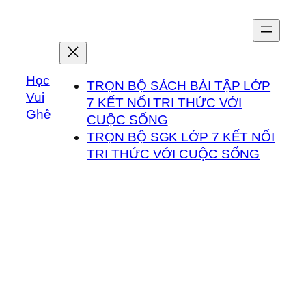
Chuyển
đến
phần
nội
Học
dung
TRỌN BỘ SÁCH BÀI TẬP LỚP
Vui
7 KẾT NỐI TRI THỨC VỚI
Ghê
CUỘC SỐNG
TRỌN BỘ SGK LỚP 7 KẾT NỐI
TRI THỨC VỚI CUỘC SỐNG