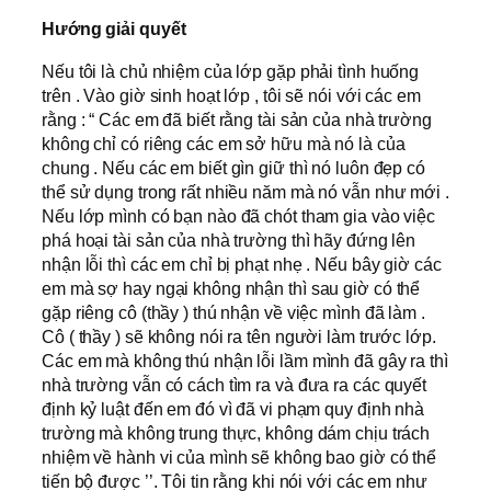
Hướng giải quyết
Nếu tôi là chủ nhiệm của lớp gặp phải tình huống
trên . Vào giờ sinh hoạt lớp , tôi sẽ nói với các em
rằng : “ Các em đã biết rằng tài sản của nhà trường
không chỉ có riêng các em sở hữu mà nó là của
chung . Nếu các em biết gìn giữ thì nó luôn đẹp có
thể sử dụng trong rất nhiều năm mà nó vẫn như mới .
Nếu lớp mình có bạn nào đã chót tham gia vào việc
phá hoại tài sản của nhà trường thì hãy đứng lên
nhận lỗi thì các em chỉ bị phạt nhẹ . Nếu bây giờ các
em mà sợ hay ngại không nhận thì sau giờ có thể
gặp riêng cô (thầy ) thú nhận về việc mình đã làm .
Cô ( thầy ) sẽ không nói ra tên người làm trước lớp.
Các em mà không thú nhận lỗi lầm mình đã gây ra thì
nhà trường vẫn có cách tìm ra và đưa ra các quyết
định kỷ luật đến em đó vì đã vi phạm quy định nhà
trường mà không trung thực, không dám chịu trách
nhiệm về hành vi của mình sẽ không bao giờ có thể
tiến bộ được ’’. Tôi tin rằng khi nói với các em như