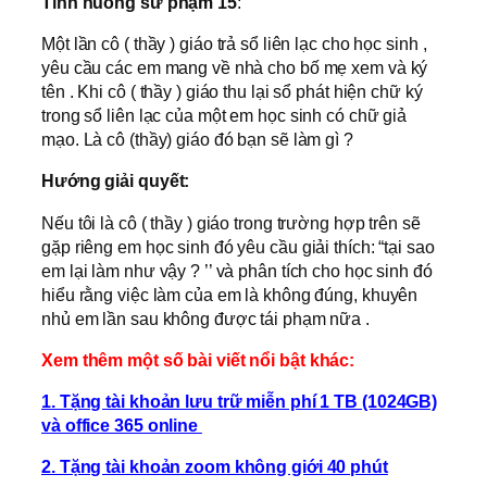
Tình huống sư phạm
15
:
Một lần cô ( thầy ) giáo trả sổ liên lạc cho học sinh ,
yêu cầu các em mang về nhà cho bố mẹ xem và ký
tên . Khi cô ( thầy ) giáo thu lại sổ phát hiện chữ ký
trong sổ liên lạc của một em học sinh có chữ giả
mạo. Là cô (thầy) giáo đó bạn sẽ làm gì ?
Hướng giải quyết:
Nếu tôi là cô ( thầy ) giáo trong trường hợp trên sẽ
gặp riêng em học sinh đó yêu cầu giải thích: “tại sao
em lại làm như vậy ? ’’ và phân tích cho học sinh đó
hiểu rằng việc làm của em là không đúng, khuyên
nhủ em lần sau không được tái phạm nữa .
Xem thêm một số bài viết nổi bật khác:
1. Tặng tài khoản lưu trữ miễn phí 1 TB (1024GB)
và office 365 online
2. Tặng tài khoản zoom không giới 40 phút