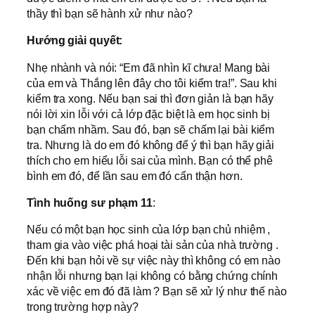
thầy thì bạn sẽ hành xử như nào?
Hướng giải quyết:
Nhẹ nhành và nói: “Em đã nhìn kĩ chưa! Mang bài
của em và Thắng lên đây cho tôi kiểm tra!”. Sau khi
kiểm tra xong. Nếu bạn sai thì đơn giản là bạn hãy
nói lời xin lỗi với cả lớp đặc biệt là em học sinh bị
bạn chấm nhầm. Sau đó, bạn sẽ chấm lại bài kiểm
tra. Nhưng là do em đó không để ý thì bạn hãy giải
thích cho em hiểu lỗi sai của mình. Bạn có thể phê
bình em đó, để lần sau em đó cẩn thận hơn.
Tình huống sư phạm
11
:
Nếu có một bạn học sinh của lớp bạn chủ nhiệm ,
tham gia vào việc phá hoại tài sản của nhà trường .
Đến khi bạn hỏi về sự việc này thì không có em nào
nhận lỗi nhưng bạn lại không có bằng chứng chính
xác về việc em đó đã làm ? Bạn sẽ xử lý như thế nào
trong trường hợp này?