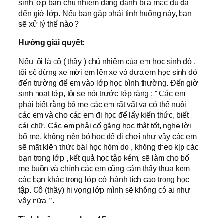
sinh lớp bạn chủ nhiệm đang đánh bi a mặc dù đã
đến giờ lớp. Nếu bạn gặp phải tình huống này, bạn
sẽ xử lý thế nào ?
Hướng giải quyết:
Nếu tôi là cô ( thầy ) chủ nhiệm của em học sinh đó ,
tôi sẽ dừng xe mời em lên xe và đưa em học sinh đó
đến trường để em vào lớp học bình thường. Đến giờ
sinh hoạt lớp, tôi sẽ nói trước lớp rằng : “ Các em
phải biết rằng bố mẹ các em rất vất vả có thể nuôi
các em và cho các em đi học để lấy kiến thức, biết
cái chữ. Các em phải cố gắng học thật tốt, nghe lời
bố mẹ, không nên bỏ học để đi chơi như vậy các em
sẽ mất kiên thức bài học hôm đó , không theo kịp các
bạn trong lớp , kết quả học tập kém, sẽ làm cho bố
mẹ buồn và chính các em cũng cảm thấy thua kém
các bạn khác trong lớp có thành tích cao trong học
tập. Cô (thầy) hi vọng lớp mình sẽ không có ai như
vậy nữa ’’.