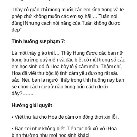
Thầy cô giáo chỉ mong muốn các em kính trọng và lễ
phép chứ không muốn các em sợ hãi!… Tuấn nói
đúng! Nhưng cách nói năng của Tuấn không được
đẹp”
Tình huống sư phạm 7:
Là một thầy giáo trẻ!… Thầy Hùng được các bạn nữ
trong trường quý mến và đặc biệt có một trong số các
em học sinh đó là Hoa bày tỏ ý cảm mến. Thậm chí,
Hoa đã viết thư bộc lộ tình cảm yêu đương rất sâu
sắc. Nếu bạn là người thầy trong tình huống này bạn
sẽ chọn cách cư xử nào trong bốn cách dưới
đây?…….
Hướng giải quyết
• Viết thư lại cho Hoa để cảm ơn đồng thời xin lỗi .
• Bạn coi như không biết. Tiếp tục đối xử với Hoa
bình thường như mọi học sinh khác!