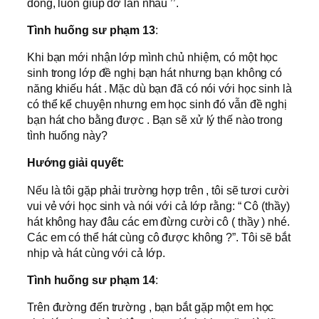
đồng, luôn giúp đỡ lẫn nhau ’’.
Tình huống sư phạm
13
:
Khi bạn mới nhận lớp mình chủ nhiệm, có một học
sinh trong lớp đề nghị bạn hát nhưng bạn không có
năng khiếu hát . Mặc dù bạn đã có nói với học sinh là
có thể kể chuyện nhưng em học sinh đó vẫn đề nghị
bạn hát cho bằng được . Bạn sẽ xử lý thế nào trong
tình huống này?
Hướng giải quyết:
Nếu là tôi gặp phải trường hợp trên , tôi sẽ tươi cười
vui vẻ với học sinh và nói với cả lớp rằng: “ Cô (thầy)
hát không hay đâu các em đừng cười cô ( thầy ) nhé.
Các em có thể hát cùng cô được không ?”. Tôi sẽ bắt
nhịp và hát cùng với cả lớp.
Tình huống sư phạm
14
:
Trên đường đến trường , bạn bắt gặp một em học