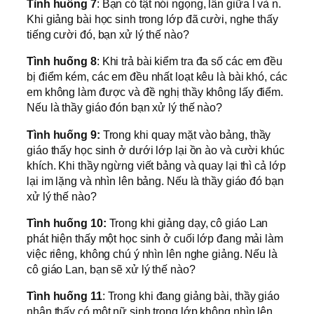
Tình huống 7
: Bạn có tật nói ngọng, lẫn giữa l và n.
Khi giảng bài học sinh trong lớp đã cười, nghe thấy
tiếng cười đó, bạn xử lý thế nào?
Tình huống 8
: Khi trả bài kiểm tra đa số các em đều
bị điểm kém, các em đều nhất loạt kêu là bài khó, các
em không làm được và đề nghị thầy không lấy điểm.
Nếu là thầy giáo đón bạn xử lý thế nào?
Tình huống 9:
Trong khi quay mặt vào bảng, thầy
giáo thấy học sinh ở dưới lớp lại ồn ào và cười khúc
khích. Khi thầy ngừng viết bảng và quay lại thì cả lớp
lại im lặng và nhìn lên bảng. Nếu là thầy giáo đó bạn
xử lý thế nào?
Tình huống 10:
Trong khi giảng dạy, cô giáo Lan
phát hiện thấy một học sinh ở cuối lớp đang mải làm
việc riêng, không chú ý nhìn lên nghe giảng. Nếu là
cô giáo Lan, bạn sẽ xử lý thế nào?
Tình huống 11
: Trong khi đang giảng bài, thầy giáo
nhận thấy có một nữ sinh trong lớp không nhìn lên