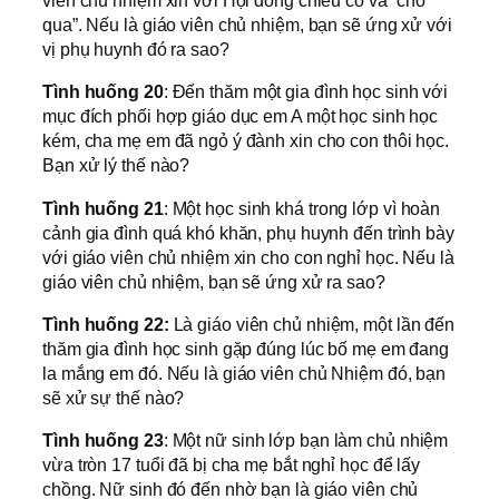
viên chủ nhiệm xin với Hội đồng chiếu cố và “cho
qua”. Nếu là giáo viên chủ nhiệm, bạn sẽ ứng xử với
vị phụ huynh đó ra sao?
Tình huống 20
: Đến thăm một gia đình học sinh với
mục đích phối hợp giáo dục em A một học sinh học
kém, cha mẹ em đã ngỏ ý đành xin cho con thôi học.
Bạn xử lý thế nào?
Tình huống 21
: Một học sinh khá trong lớp vì hoàn
cảnh gia đình quá khó khăn, phụ huynh đến trình bày
với giáo viên chủ nhiệm xin cho con nghỉ học. Nếu là
giáo viên chủ nhiệm, bạn sẽ ứng xử ra sao?
Tình huống 22:
Là giáo viên chủ nhiệm, một lần đến
thăm gia đình học sinh gặp đúng lúc bố mẹ em đang
la mắng em đó. Nếu là giáo viên chủ Nhiệm đó, bạn
sẽ xử sự thế nào?
Tình huống 23
: Một nữ sinh lớp bạn làm chủ nhiệm
vừa tròn 17 tuổi đã bị cha mẹ bắt nghỉ học để lấy
chồng. Nữ sinh đó đến nhờ bạn là giáo viên chủ