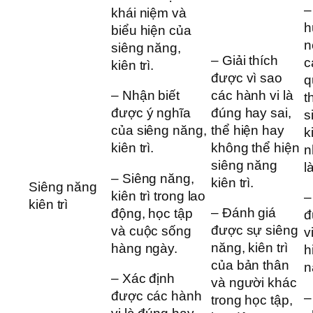
–
khái niệm và
h
biểu hiện của
n
siêng năng,
– Giải thích
c
kiên trì.
được vì sao
q
các hành vi là
– Nhận biết
t
đúng hay sai,
được ý nghĩa
s
thể hiện hay
của siêng năng,
k
không thể hiện
kiên trì.
n
siêng năng
l
– Siêng năng,
kiên trì.
Siêng năng
kiên trì trong lao
–
kiên trì
– Đánh giá
động, học tập
đ
được sự siêng
và cuộc sống
v
năng, kiên trì
hàng ngày.
h
của bản thân
n
– Xác định
và người khác
được các hành
–
trong học tập,