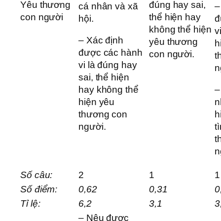
Yêu thương
đúng hay sai,
cá nhân và xã
–
con người
thể hiện hay
hội.
đ
không thể hiện
v
– Xác định
yêu thương
h
được các hành
con người.
t
vi là đúng hay
n
sai, thể hiện
hay không thể
–
hiện yêu
n
thương con
h
người.
t
t
n
Số câu:
2
1
1
Số điểm:
0,62
0,31
0
Tỉ lệ:
6,2
3,1
3
– Nêu được