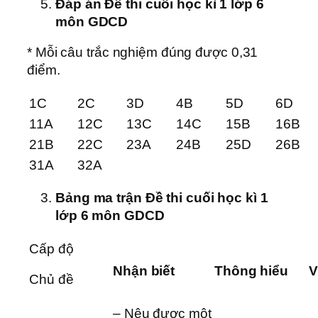
Đáp án Đề thi cuối học kì 1 lớp 6
môn GDCD
* Mỗi câu trắc nghiệm đúng được 0,31
điểm.
1C
2C
3D
4B
5D
6D
11A
12C
13C
14C
15B
16B
21B
22C
23A
24B
25D
26B
31A
32A
Bảng ma trận Đề thi cuối học kì 1
lớp 6 môn GDCD
Cấp độ
Nhận biết
Thông hiểu
V
Chủ đề
– Nêu được một