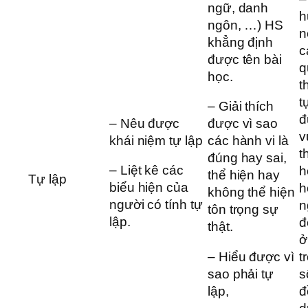
ngữ, danh
h
ngôn, …) HS
n
khẳng định
c
được tên bài
q
học.
t
t
– Giải thích
đ
– Nêu được
được vì sao
v
khái niệm tự lập
các hành vi là
t
đúng hay sai,
– Liệt kê các
h
thể hiện hay
Tự lập
biểu hiện của
h
không thể hiện
người có tính tự
n
tôn trọng sự
lập.
đ
thật.
ở
– Hiểu được vì
t
sao phải tự
s
lập,
đ