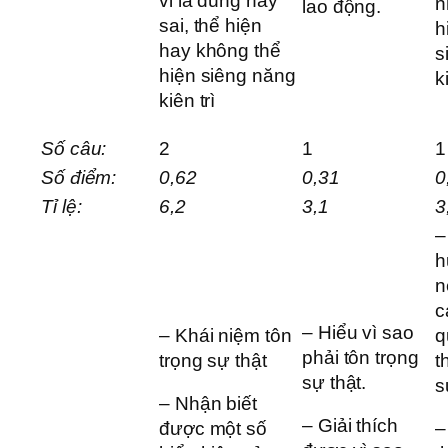
vi là đúng hay
n
lao động.
sai, thể hiện
h
hay không thể
s
hiện siêng năng
k
kiên trì
Số câu:
2
1
1
Số điểm:
0,62
0,31
0
Tỉ lệ:
6,2
3,1
3
–
h
n
c
– Hiểu vì sao
– Khái niệm tôn
q
phải tôn trọng
trọng sự thật
t
sự thật.
s
– Nhận biết
– Giải thích
được một số
–