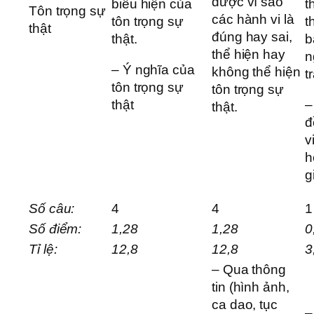
được vì sao
biểu hiện của
t
Tôn trọng sự
các hành vi là
tôn trọng sự
t
thật
đúng hay sai,
thật.
b
thể hiện hay
n
– Ý nghĩa của
không thể hiện
t
tôn trọng sự
tôn trọng sự
thật
–
thật.
đ
v
h
g
Số câu:
4
4
1
Số điểm:
1,28
1,28
0
Tỉ lệ:
12,8
12,8
3
– Qua thông
tin (hình ảnh,
ca dao, tục
–