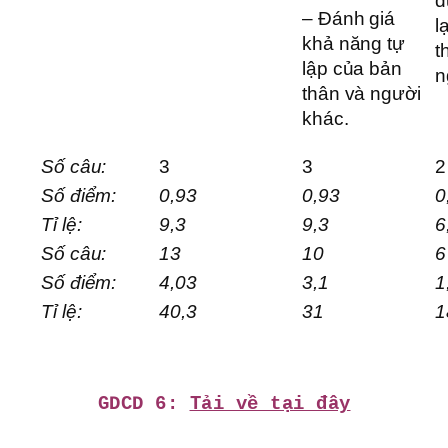
d
– Đánh giá
l
khả năng tự
t
lập của bản
n
thân và người
khác.
Số câu:
3
3
2
Số điểm:
0,93
0,93
0
Tỉ lệ:
9,3
9,3
6
Số câu:
13
10
6
Số điểm:
4,03
3,1
1
Tỉ lệ:
40,3
31
1
GDCD 6:
Tải về tại đây