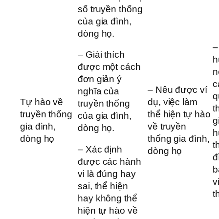
số truyền thống
của gia đình,
dòng họ.
–
– Giải thích
h
được một cách
n
đơn giản ý
c
– Nêu được ví
nghĩa của
q
Tự hào về
dụ, việc làm
truyền thống
t
truyền thống
thể hiện tự hào
của gia đình,
g
gia đình,
về truyền
dòng họ.
h
dòng họ
thống gia đình,
t
– Xác định
dòng họ
đ
được các hành
b
vi là đúng hay
v
sai, thể hiện
t
hay không thể
hiện tự hào về