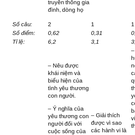
truyền thống gia
đình, dòng họ
Số câu:
2
1
1
Số điểm:
0,62
0,31
0
Tỉ lệ:
6,2
3,1
3
–
h
– Nêu được
n
khái niệm và
c
biểu hiện của
q
tình yêu thương
t
con người.
y
c
– Ý nghĩa của
b
– Giải thích
yêu thương con
v
được vì sao
người đối với
t
các hành vi là
cuộc sống của