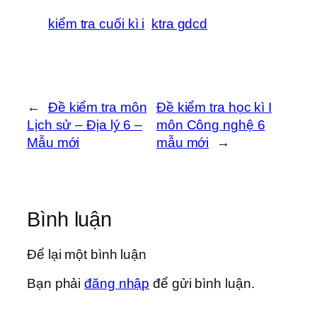
kiểm tra cuối kì i
ktra gdcd
←
Đề kiểm tra môn
Đề kiểm tra học kì I
Lịch sử – Địa lý 6 –
môn Công nghệ 6
Mẫu mới
mẫu mới
→
Bình luận
Để lại một bình luận
Bạn phải
đăng nhập
để gửi bình luận.