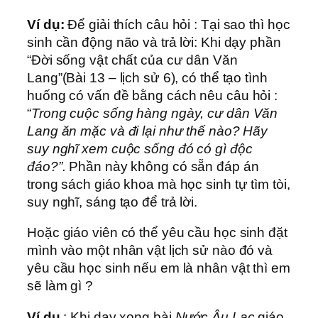
Ví dụ:
Để giải thích câu hỏi : Tại sao thì học
sinh cần động não và trả lời: Khi dạy phần
“Đời sống vật chất của cư dân Văn
Lang”(Bài 13 – lịch sử 6), có thể tạo tình
huống có vấn đề bằng cách nêu câu hỏi :
“
Trong cuộc sống hàng ngày, cư dân Văn
Lang ăn mặc và đi lại như thế nào? Hãy
suy nghĩ xem cuộc sống đó có gì độc
đáo?”.
Phần này không có sẵn đáp án
trong sách giáo khoa mà học sinh tự tìm tòi,
suy nghĩ, sáng tạo để trả lời.
Hoặc giáo viên có thể yêu cầu học sinh đặt
mình vào một nhân vật lịch sử nào đó và
yêu cầu học sinh nếu em là nhân vật thì em
sẽ làm gì ?
Ví dụ
: Khi dạy xong bài
Nước Âu Lạc
giáo