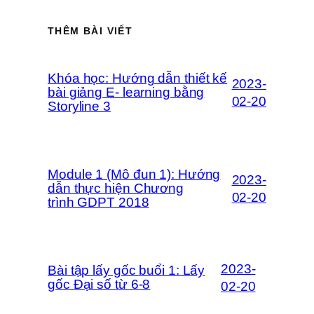
THÊM BÀI VIẾT
Khóa học: Hướng dẫn thiết kế
2023-
bài giảng E- learning bằng
02-20
Storyline 3
Module 1 (Mô đun 1): Hướng
2023-
dẫn thực hiện Chương
02-20
trình GDPT 2018
2023-
Bài tập lấy gốc buổi 1: Lấy
gốc Đại số từ 6-8
02-20