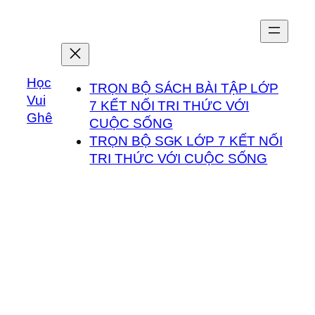
Chuyển
đến
phần
nội
Học
dung
TRỌN BỘ SÁCH BÀI TẬP LỚP
Vui
7 KẾT NỐI TRI THỨC VỚI
Ghê
CUỘC SỐNG
TRỌN BỘ SGK LỚP 7 KẾT NỐI
TRI THỨC VỚI CUỘC SỐNG