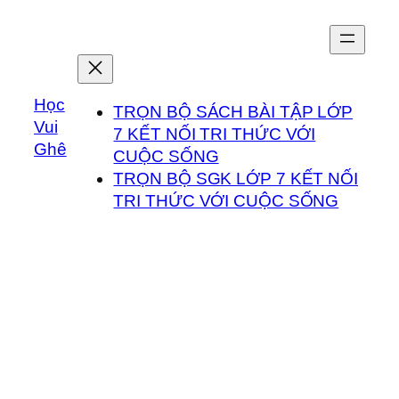
Chuyển
đến
phần
nội
Học
dung
TRỌN BỘ SÁCH BÀI TẬP LỚP
Vui
7 KẾT NỐI TRI THỨC VỚI
Ghê
CUỘC SỐNG
TRỌN BỘ SGK LỚP 7 KẾT NỐI
TRI THỨC VỚI CUỘC SỐNG