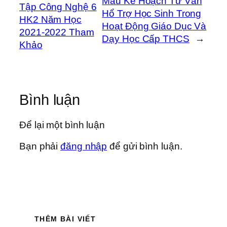
Mẫu Kế Hoạch Tư Vấn
Tập Công Nghệ 6
Hổ Trợ Học Sinh Trong
HK2 Năm Học
Hoạt Động Giáo Dục Và
2021-2022 Tham
Dạy Học Cấp THCS
→
Khảo
Bình luận
Để lại một bình luận
Bạn phải
đăng nhập
để gửi bình luận.
THÊM BÀI VIẾT