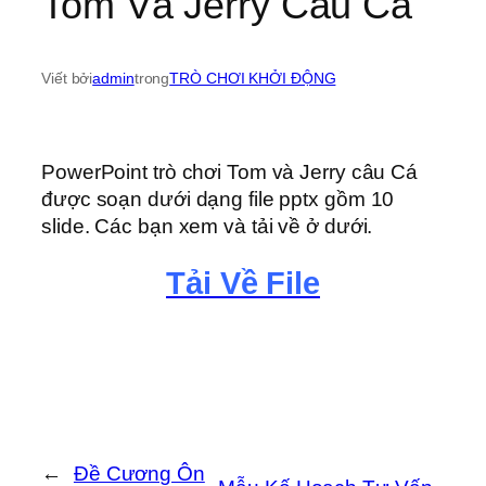
Tom Và Jerry Câu Cá
Viết bởi
admin
trong
TRÒ CHƠI KHỞI ĐỘNG
PowerPoint trò chơi Tom và Jerry câu Cá
được soạn dưới dạng file pptx gồm 10
slide. Các bạn xem và tải về ở dưới.
Tải Về File
←
Đề Cương Ôn