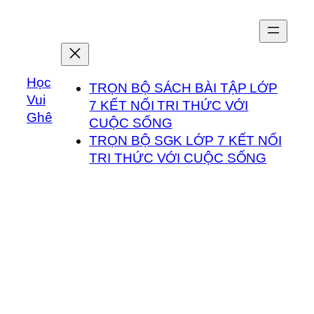
Chuyển
đến
phần
nội
Học
dung
TRỌN BỘ SÁCH BÀI TẬP LỚP
Vui
7 KẾT NỐI TRI THỨC VỚI
Ghê
CUỘC SỐNG
TRỌN BỘ SGK LỚP 7 KẾT NỐI
TRI THỨC VỚI CUỘC SỐNG