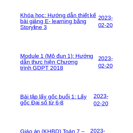
Khóa học: Hướng dẫn thiết kế
2023-
bài giảng E- learning bằng
02-20
Storyline 3
Module 1 (Mô đun 1): Hướng
2023-
dẫn thực hiện Chương
02-20
trình GDPT 2018
2023-
Bài tập lấy gốc buổi 1: Lấy
gốc Đại số từ 6-8
02-20
2023-
Giáo án (KHBD) Toán 7 –