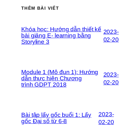
THÊM BÀI VIẾT
Khóa học: Hướng dẫn thiết kế
2023-
bài giảng E- learning bằng
02-20
Storyline 3
Module 1 (Mô đun 1): Hướng
2023-
dẫn thực hiện Chương
02-20
trình GDPT 2018
2023-
Bài tập lấy gốc buổi 1: Lấy
gốc Đại số từ 6-8
02-20