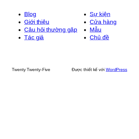
Blog
Sự kiện
Giới thiệu
Cửa hàng
Câu hỏi thường gặp
Mẫu
Tác giả
Chủ đề
Twenty Twenty-Five
Được thiết kế với
WordPress