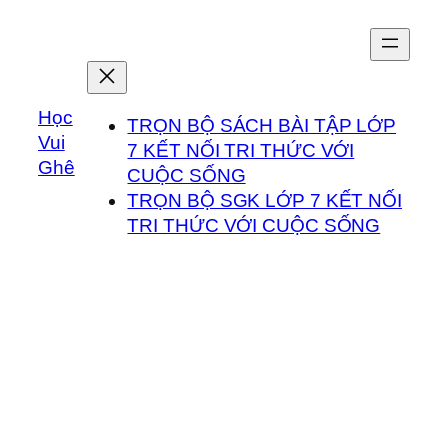
Chuyển
đến
phần
nội
Học
dung
TRỌN BỘ SÁCH BÀI TẬP LỚP
Vui
7 KẾT NỐI TRI THỨC VỚI
Ghê
CUỘC SỐNG
TRỌN BỘ SGK LỚP 7 KẾT NỐI
TRI THỨC VỚI CUỘC SỐNG