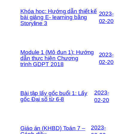
Khóa học: Hướng dẫn thiết kế
2023-
bài giảng E- learning bằng
02-20
Storyline 3
Module 1 (Mô đun 1): Hướng
2023-
dẫn thực hiện Chương
02-20
trình GDPT 2018
2023-
Bài tập lấy gốc buổi 1: Lấy
gốc Đại số từ 6-8
02-20
2023-
Giáo án (KHBD) Toán 7 –