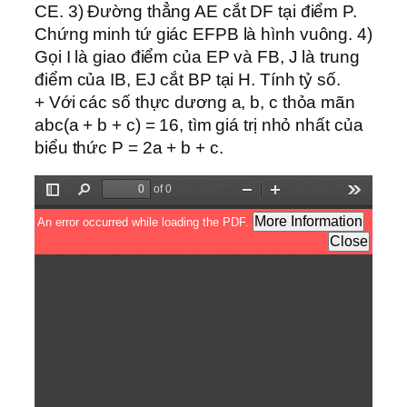
CE. 3) Đường thẳng AE cắt DF tại điểm P.
Chứng minh tứ giác EFPB là hình vuông. 4)
Gọi I là giao điểm của EP và FB, J là trung
điểm của IB, EJ cắt BP tại H. Tính tỷ số.
+ Với các số thực dương a, b, c thỏa mãn
abc(a + b + c) = 16, tìm giá trị nhỏ nhất của
biểu thức P = 2a + b + c.