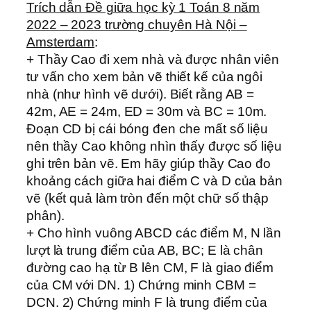
Trích dẫn Đề giữa học kỳ 1 Toán 8 năm
2022 – 2023 trường chuyên Hà Nội –
Amsterdam
:
+ Thầy Cao đi xem nhà và được nhân viên
tư vấn cho xem bản vẽ thiết kế của ngôi
nhà (như hình vẽ dưới). Biết rằng AB =
42m, AE = 24m, ED = 30m và BC = 10m.
Đoạn CD bị cái bóng đen che mất số liệu
nên thầy Cao không nhìn thấy được số liệu
ghi trên bản vẽ. Em hãy giúp thầy Cao đo
khoảng cách giữa hai điểm C và D của bản
vẽ (kết quả làm tròn đến một chữ số thập
phân).
+ Cho hình vuông ABCD các điểm M, N lần
lượt là trung điểm của AB, BC; E là chân
đường cao hạ từ B lên CM, F là giao điểm
của CM với DN. 1) Chứng minh CBM =
DCN. 2) Chứng minh F là trung điểm của