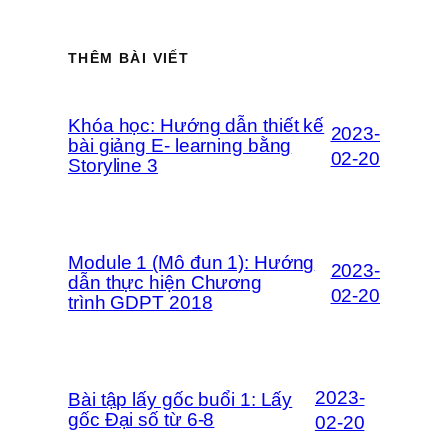
THÊM BÀI VIẾT
Khóa học: Hướng dẫn thiết kế
2023-
bài giảng E- learning bằng
02-20
Storyline 3
Module 1 (Mô đun 1): Hướng
2023-
dẫn thực hiện Chương
02-20
trình GDPT 2018
2023-
Bài tập lấy gốc buổi 1: Lấy
gốc Đại số từ 6-8
02-20