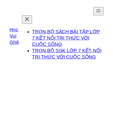
Chuyển
đến
phần
nội
Học
dung
TRỌN BỘ SÁCH BÀI TẬP LỚP
Vui
7 KẾT NỐI TRI THỨC VỚI
Ghê
CUỘC SỐNG
TRỌN BỘ SGK LỚP 7 KẾT NỐI
TRI THỨC VỚI CUỘC SỐNG