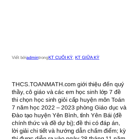
Viết bởi
admin
trong
KT CUỐI KỲ
, 
KT GIỮA KỲ
THCS.TOANMATH.com giới thiệu đến quý
thầy, cô giáo và các em học sinh lớp 7 đề
thi chọn học sinh giỏi cấp huyện môn Toán
7 năm học 2022 – 2023 phòng Giáo dục và
Đào tạo huyện Yên Bình, tỉnh Yên Bái (đề
chính thức và đề dự bị); đề thi có đáp án,
lời giải chi tiết và hướng dẫn chấm điểm; kỳ
thi được diễn ra vào ngày 28 tháng 11 năm