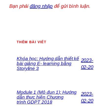
Bạn phải
đăng nhập
để gửi bình luận.
THÊM BÀI VIẾT
Khóa học: Hướng dẫn thiết kế
2023-
bài giảng E- learning bằng
02-20
Storyline 3
Module 1 (Mô đun 1): Hướng
2023-
dẫn thực hiện Chương
02-20
trình GDPT 2018