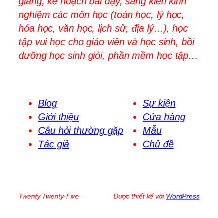
giảng, kế hoạch bài dạy, sáng kiến kinh
nghiệm các môn học (toán học, lý học,
hóa học, văn học, lịch sử, địa lý…), học
tập vui học cho giáo viên và học sinh, bồi
dưỡng học sinh giỏi, phần mềm học tập…
Blog
Sự kiện
Giới thiệu
Cửa hàng
Câu hỏi thường gặp
Mẫu
Tác giả
Chủ đề
Twenty Twenty-Five
Được thiết kế với
WordPress