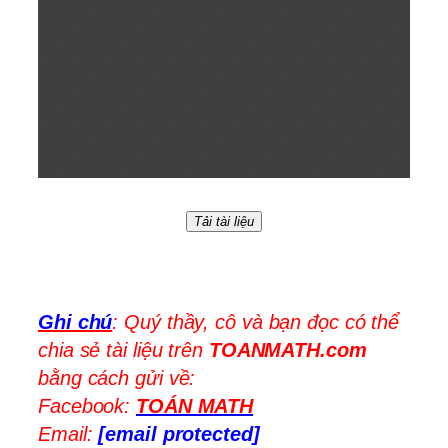
Tải tài liệu
Ghi chú
: Quý thầy, cô và bạn đọc có thể
chia sẻ tài liệu trên
TOANMATH.com
bằng cách gửi về:
Facebook:
TOÁN MATH
Email:
[email protected]