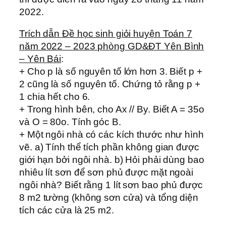
2022.
Trích dẫn Đề học sinh giỏi huyện Toán 7
năm 2022 – 2023 phòng GD&ĐT Yên Bình
– Yên Bái
:
+ Cho p là số nguyên tố lớn hơn 3. Biết p +
2 cũng là số nguyên tố. Chứng tỏ rằng p +
1 chia hết cho 6.
+ Trong hình bên, cho Ax // By. Biết A = 35o
và O = 80o. Tính góc B.
+ Một ngôi nhà có các kích thước như hình
vẽ. a) Tính thể tích phần không gian được
giới hạn bởi ngôi nhà. b) Hỏi phải dùng bao
nhiêu lít sơn để sơn phủ được mặt ngoài
ngôi nhà? Biết rằng 1 lít sơn bao phủ được
8 m2 tường (không sơn cửa) và tổng diện
tích các cửa là 25 m2.