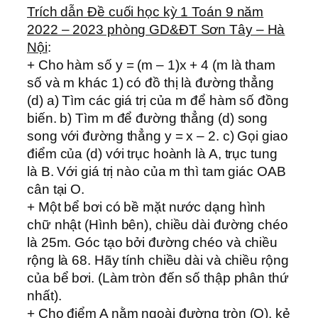
Trích dẫn Đề cuối học kỳ 1 Toán 9 năm
2022 – 2023 phòng GD&ĐT Sơn Tây – Hà
Nội
:
+ Cho hàm số y = (m – 1)x + 4 (m là tham
số và m khác 1) có đồ thị là đường thẳng
(d) a) Tìm các giá trị của m để hàm số đồng
biến. b) Tìm m để đường thẳng (d) song
song với đường thẳng y = x – 2. c) Gọi giao
điểm của (d) với trục hoành là A, trục tung
là B. Với giá trị nào của m thì tam giác OAB
cân tại O.
+ Một bể bơi có bề mặt nước dạng hình
chữ nhật (Hình bên), chiều dài đường chéo
là 25m. Góc tạo bởi đường chéo và chiều
rộng là 68. Hãy tính chiều dài và chiều rộng
của bể bơi. (Làm tròn đến số thập phân thứ
nhất).
+ Cho điểm A nằm ngoài đường tròn (O), kẻ