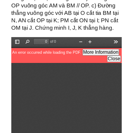
OP vuông góc AM và BM // OP. c) Đường
thẳng vuông góc với AB tại O cắt tia BM tại
N, AN cắt OP tại K; PM cắt ON tại I; PN cắt
OM tại J. Chứng minh I, J, K thẳng hàng.