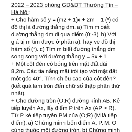
2022 – 2023 phòng GD&ĐT Thường Tín –
Hà Nội
:
+ Cho hàm số y = (m2 + 1)x + 2m – 1 (*) có
đồ thị là đường thẳng dm. a) Tìm m biết
đường thẳng dm đi qua điểm (0;-3). b) Với
giá trị m tìm được ở phần a), hãy vẽ đồ thị
hàm số (*). c) Tìm m biết đường thẳng dm
song song với đường thẳng y = 5x + 1.
+ Một cột đèn có bóng trên mặt đất dài
8,2m. Các tia nắng mặt trời tạo với mặt đất
một góc 40°. Tính chiều cao của cột đèn?
(kết quả làm tròn đến chữ số thập phân thứ
nhất).
+ Cho đường tròn (O;R) đường kính AB. Kẻ
tiếp tuyến Ax, lấy điểm P trên Ax (AP > R).
Từ P kẻ tiếp tuyến PM của (O;R) (M là tiếp
điểm). a) Chứng minh bốn điểm A, P, M, O
cùng thuộc một đường tròn. b) Chứng minh