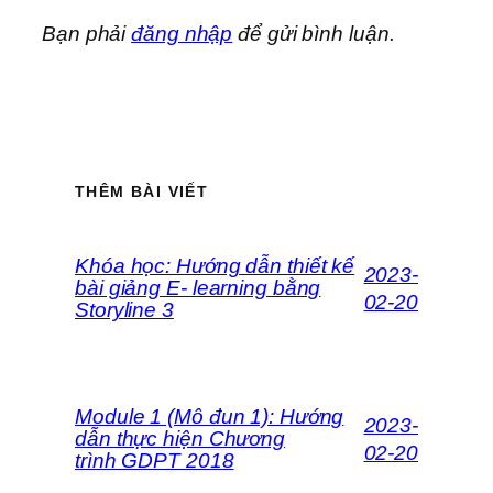
Bạn phải
đăng nhập
để gửi bình luận.
THÊM BÀI VIẾT
Khóa học: Hướng dẫn thiết kế
2023-
bài giảng E- learning bằng
02-20
Storyline 3
Module 1 (Mô đun 1): Hướng
2023-
dẫn thực hiện Chương
02-20
trình GDPT 2018