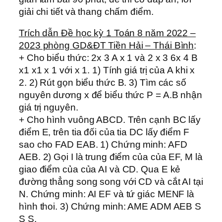
giải chi tiết và thang chấm điểm.
Trích dẫn Đề học kỳ 1 Toán 8 năm 2022 –
2023 phòng GD&ĐT Tiền Hải – Thái Bình
:
+ Cho biểu thức: 2x 3 A x 1 và 2 x 3 6x 4 B
x1 x1 x 1 với x 1. 1) Tính giá trị của A khi x
2. 2) Rút gọn biểu thức B. 3) Tìm các số
nguyên dương x để biểu thức P = A.B nhận
giá trị nguyên.
+ Cho hình vuông ABCD. Trên cạnh BC lấy
điểm E, trên tia đối của tia DC lấy điểm F
sao cho FAD EAB. 1) Chứng minh: AFD
AEB. 2) Gọi I là trung điểm của của EF, M là
giao điểm của của AI và CD. Qua E kẻ
đường thẳng song song với CD và cắt AI tại
N. Chứng minh: AI EF và tứ giác MENF là
hình thoi. 3) Chứng minh: AME ADM AEB S
S S.