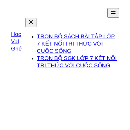
Chuyển
đến
phần
nội
Học
dung
TRỌN BỘ SÁCH BÀI TẬP LỚP
Vui
7 KẾT NỐI TRI THỨC VỚI
Ghê
CUỘC SỐNG
TRỌN BỘ SGK LỚP 7 KẾT NỐI
TRI THỨC VỚI CUỘC SỐNG