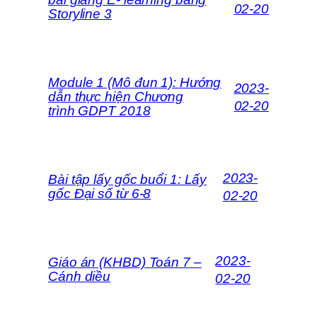
02-20
Storyline 3
Module 1 (Mô đun 1): Hướng
2023-
dẫn thực hiện Chương
02-20
trình GDPT 2018
2023-
Bài tập lấy gốc buổi 1: Lấy
gốc Đại số từ 6-8
02-20
2023-
Giáo án (KHBD) Toán 7 –
Cánh diều
02-20