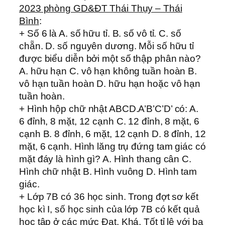
2023 phòng GD&ĐT Thái Thụy – Thái
Bình
:
+ Số 6 là A. số hữu tỉ. B. số vô tỉ. C. số
chẵn. D. số nguyên dương. Mỗi số hữu tỉ
được biểu diễn bởi một số thập phân nào?
A. hữu hạn C. vô hạn không tuần hoàn B.
vô hạn tuần hoàn D. hữu hạn hoặc vô hạn
tuần hoàn.
+ Hình hộp chữ nhật ABCD.A’B’C’D’ có: A.
6 đỉnh, 8 mặt, 12 cạnh C. 12 đỉnh, 8 mặt, 6
cạnh B. 8 đỉnh, 6 mặt, 12 cạnh D. 8 đỉnh, 12
mặt, 6 cạnh. Hình lăng trụ đứng tam giác có
mặt đáy là hình gì? A. Hình thang cân C.
Hình chữ nhật B. Hình vuông D. Hình tam
giác.
+ Lớp 7B có 36 học sinh. Trong đợt sơ kết
học kì I, số học sinh của lớp 7B có kết quả
học tập ở các mức Đạt, Khá, Tốt tỉ lệ với ba