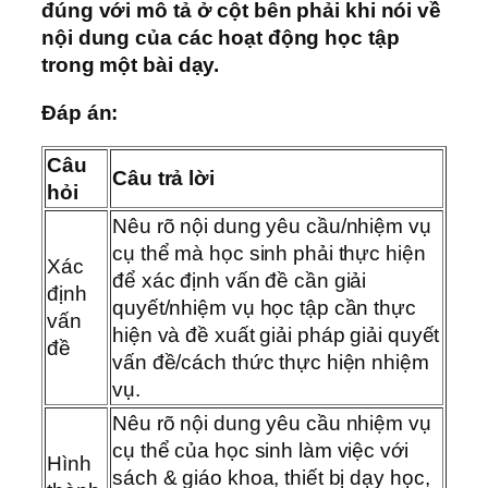
đúng với mô tả ở cột bên phải khi nói về
nội dung của các hoạt động học tập
trong một bài dạy.
Đáp án:
Câu
Câu trả lời
hỏi
Nêu rõ nội dung yêu cầu/nhiệm vụ
cụ thể mà học sinh phải thực hiện
Xác
để xác định vấn đề cần giải
định
quyết/nhiệm vụ học tập cần thực
vấn
hiện và đề xuất giải pháp giải quyết
đề
vấn đề/cách thức thực hiện nhiệm
vụ.
Nêu rõ nội dung yêu cầu nhiệm vụ
cụ thể của học sinh làm việc với
Hình
sách & giáo khoa, thiết bị dạy học,