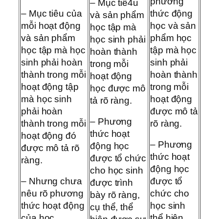
phương
– Mục tiê4u
– Mục tiêu của
thức động
và sản phẩm
mỗi hoạt động
học và sản
học tập mà
và sản phẩm
phẩm học
học sinh phải
học tập mà học
tập mà học
hoàn thành
sinh phải hoàn
sinh phải
trong mỗi
thành trong mỗi
hoàn thành
hoạt động
hoạt động tập
trong mỗi
học được mô
mà học sinh
hoạt động
tả rõ ràng.
phải hoàn
được mô tả
– Phương
thành trong mỗi
rõ ràng.
thức hoạt
hoạt động đó
– Phương
động học
được mô tả rõ
thức hoạt
được tổ chức
ràng.
động học
cho học sinh
– Nhưng chưa
được tổ
được trình
nêu rõ phương
chức cho
bày rõ ràng,
thức hoạt động
học sinh
cụ thể, thể
của học
thể hiện