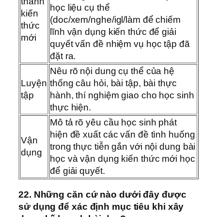
thành
học liệu cụ thể
kiến
(doc/xem/nghe/igl/làm để chiếm
thức
lĩnh vận dụng kiến thức để giải
mới
quyết vấn đề nhiệm vụ học tập đã
đặt ra.
Nêu rõ nội dung cụ thể của hệ
Luyện
thống câu hỏi, bài tập, bài thực
tập
hành, thí nghiệm giao cho học sinh
thực hiện.
Mô tả rõ yêu cầu học sinh phát
hiện đề xuất các vấn đề tình huống
Vận
trong thực tiễn gắn với nội dung bài
dụng
học và vận dụng kiến thức mới học
để giải quyết.
22. Những căn cứ nào dưới đây được
sử dụng để xác định mục tiêu khi xây