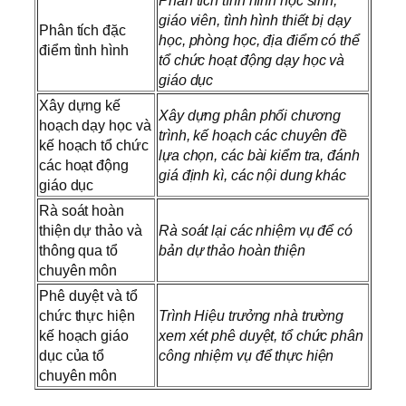
Phân tích tình hình học sinh,
giáo viên, tình hình thiết bị dạy
Phân tích đặc
học, phòng học, địa điểm có thể
điểm tình hình
tổ chức hoạt động dạy học và
giáo dục
Xây dựng kế
Xây dựng phân phối chương
hoạch dạy học và
trình, kế hoạch các chuyên đề
kế hoạch tổ chức
lựa chọn, các bài kiểm tra, đánh
các hoạt động
giá định kì, các nội dung khác
giáo dục
Rà soát hoàn
thiện dự thảo và
Rà soát lại các nhiệm vụ để có
thông qua tổ
bản dự thảo hoàn thiện
chuyên môn
Phê duyệt và tổ
chức thực hiện
Trình Hiệu trưởng nhà trường
kế hoạch giáo
xem xét phê duyệt, tổ chức phân
dục của tổ
công nhiệm vụ để thực hiện
chuyên môn