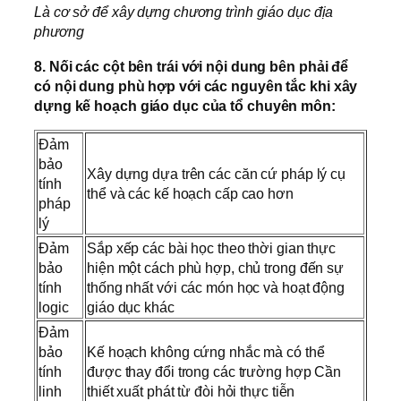
Là cơ sở để xây dựng chương trình giáo dục địa
phương
8. Nối các cột bên trái với nội dung bên phải để
có nội dung phù hợp với các nguyên tắc khi xây
dựng kế hoạch giáo dục của tổ chuyên môn:
Đảm
bảo
Xây dựng dựa trên các căn cứ pháp lý cụ
tính
thể và các kế hoạch cấp cao hơn
pháp
lý
Đảm
Sắp xếp các bài học theo thời gian thực
bảo
hiện một cách phù hợp, chủ trong đến sự
tính
thống nhất với các món học và hoạt động
logic
giáo dục khác
Đảm
bảo
Kế hoạch không cứng nhắc mà có thể
tính
được thay đổi trong các trường hợp Cần
linh
thiết xuất phát từ đòi hỏi thực tiễn