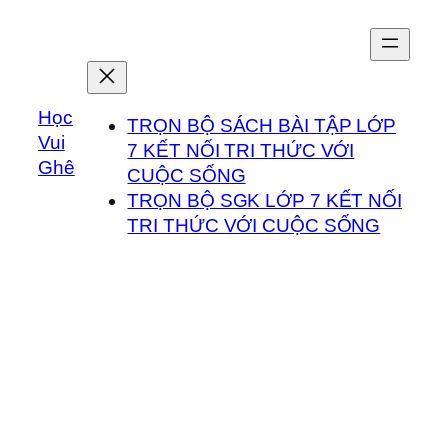
Chuyển
đến
phần
nội
Học
dung
TRỌN BỘ SÁCH BÀI TẬP LỚP
Vui
7 KẾT NỐI TRI THỨC VỚI
Ghê
CUỘC SỐNG
TRỌN BỘ SGK LỚP 7 KẾT NỐI
TRI THỨC VỚI CUỘC SỐNG