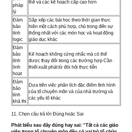
thể và các kế hoạch cấp cao hơn
pháp
lý
Đảm
Sắp xếp các bài học theo thời gian thực
bảo
hiện một cách phù hợp, chủ trong đến sự
tính
thống nhất với các món học và hoạt động
logic
giáo dục khác
Đảm
bảo
Kế hoạch không cứng nhắc mà có thể
tính
được thay đổi trong các trường hợp Cần
linh
thiết xuất phát từ đòi hỏi thực tiễn
hoạt
Đảm
Dựa trên việc phân tích đặc điểm tình hình
bảo
của tổ chuyên môn và của nhà trường và
tính
các yếu tố khác
khả thi
11. Chọn câu trả lời Đúng hoặc Sai
Phát biểu sau đây đúng hay sai: “Tất cả các giáo
viên trong tổ chuyên môn đều có vai trò tổ chức