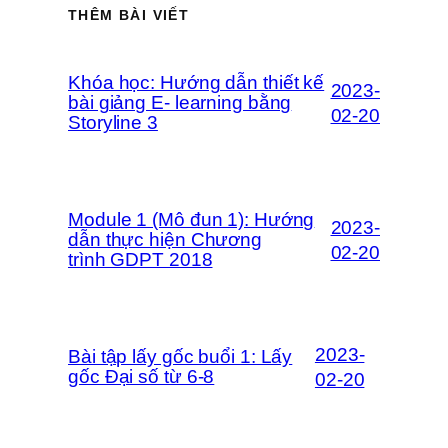
THÊM BÀI VIẾT
Khóa học: Hướng dẫn thiết kế
2023-
bài giảng E- learning bằng
02-20
Storyline 3
Module 1 (Mô đun 1): Hướng
2023-
dẫn thực hiện Chương
02-20
trình GDPT 2018
2023-
Bài tập lấy gốc buổi 1: Lấy
gốc Đại số từ 6-8
02-20