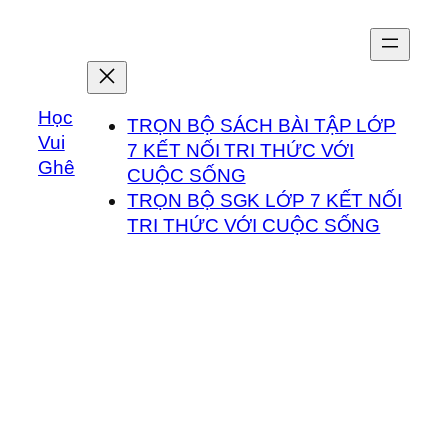
Chuyển
đến
phần
nội
Học
dung
TRỌN BỘ SÁCH BÀI TẬP LỚP
Vui
7 KẾT NỐI TRI THỨC VỚI
Ghê
CUỘC SỐNG
TRỌN BỘ SGK LỚP 7 KẾT NỐI
TRI THỨC VỚI CUỘC SỐNG