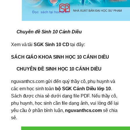
Chuyên đề Sinh 10 Cánh Diều
Xem và tải
SGK Sinh 10 CD
tại đây:
SÁCH GIÁO KHOA SINH HỌC 10 CÁNH DIỀU
CHUYÊN ĐỀ SINH HỌC 10 CÁNH DIỀU
nguvanthcs.com gửi đến quý thầy cô, phụ huynh và
các em học sinh toàn
bộ SGK Cánh Diều lớp 10
.
Sách được chia sẻ dưới dạng file PDF. Nếu thầy cô,
phụ huynh, học sinh cần file dạng ảnh, vui lòng để lại
yêu cầu ở phần bình luận,
nguvanthcs.com
sẽ chia
sẻ.