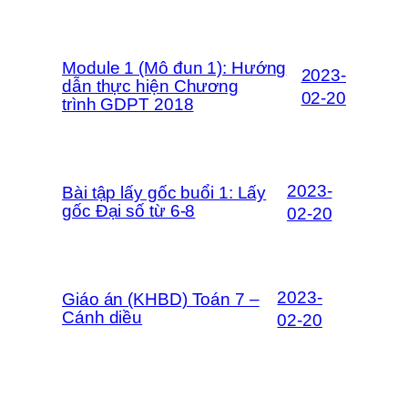
Module 1 (Mô đun 1): Hướng
2023-
dẫn thực hiện Chương
02-20
trình GDPT 2018
2023-
Bài tập lấy gốc buổi 1: Lấy
gốc Đại số từ 6-8
02-20
2023-
Giáo án (KHBD) Toán 7 –
Cánh diều
02-20