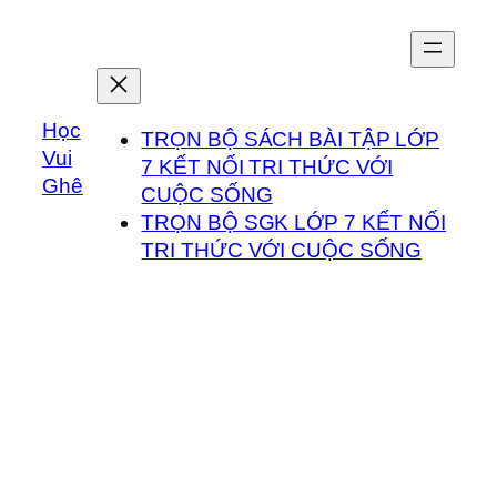
Chuyển
đến
phần
nội
Học
dung
TRỌN BỘ SÁCH BÀI TẬP LỚP
Vui
7 KẾT NỐI TRI THỨC VỚI
Ghê
CUỘC SỐNG
TRỌN BỘ SGK LỚP 7 KẾT NỐI
TRI THỨC VỚI CUỘC SỐNG