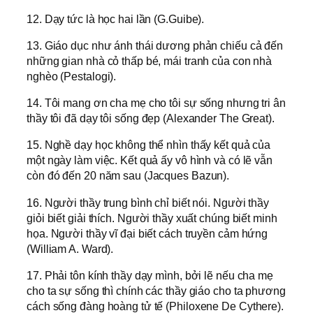
12. Dạy tức là học hai lần (G.Guibe).
13. Giáo dục như ánh thái dương phản chiếu cả đến
những gian nhà cỏ thấp bé, mái tranh của con nhà
nghèo (Pestalogi).
14. Tôi mang ơn cha mẹ cho tôi sự sống nhưng tri ân
thầy tôi đã dạy tôi sống đẹp (Alexander The Great).
15. Nghề dạy học không thể nhìn thấy kết quả của
một ngày làm việc. Kết quả ấy vô hình và có lẽ vẫn
còn đó đến 20 năm sau (Jacques Bazun).
16. Người thầy trung bình chỉ biết nói. Người thầy
giỏi biết giải thích. Người thầy xuất chúng biết minh
họa. Người thầy vĩ đại biết cách truyền cảm hứng
(William A. Ward).
17. Phải tôn kính thầy dạy mình, bởi lẽ nếu cha mẹ
cho ta sự sống thì chính các thầy giáo cho ta phương
cách sống đàng hoàng tử tế (Philoxene De Cythere).