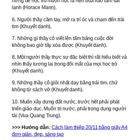
hứng để học trò muốn học là nện búa vào tấm sắt
lạnh (Horace Mann).
6. Người thầy cầm tay, mở ra trí óc và chạm đến trái
tim (Khuyết danh).
7. Những gì thầy cô viết lên tấm bảng cuộc đời
không bao giờ tẩy xóa được (Khuyết danh).
8. Một người thầy thực sự đặc biệt thì rất hiểu biết và
nhìn thấy tương lai trong đôi mắt của mọi học trò
(Khuyết danh).
9. Những thầy cô giỏi nhất dạy bằng trái tim, chứ
không từ sách vở (Khuyết danh).
10. Muốn xây dựng đất nước, trước hết phải phát
triển giáo dục. Muốn trị nước, phải trọng dụng người
tài (Vua Quang Trung).
>>> Hướng dẫn:
Cách làm thiệp 20/11 bằng giấy A4
đơn giản, đẹp, sáng tạo