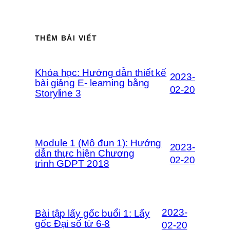
THÊM BÀI VIẾT
Khóa học: Hướng dẫn thiết kế
2023-
bài giảng E- learning bằng
02-20
Storyline 3
Module 1 (Mô đun 1): Hướng
2023-
dẫn thực hiện Chương
02-20
trình GDPT 2018
2023-
Bài tập lấy gốc buổi 1: Lấy
gốc Đại số từ 6-8
02-20