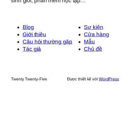
sinh giỏi, phần mềm học tập…
Blog
Sự kiện
Giới thiệu
Cửa hàng
Câu hỏi thường gặp
Mẫu
Tác giả
Chủ đề
Twenty Twenty-Five
Được thiết kế với
WordPress