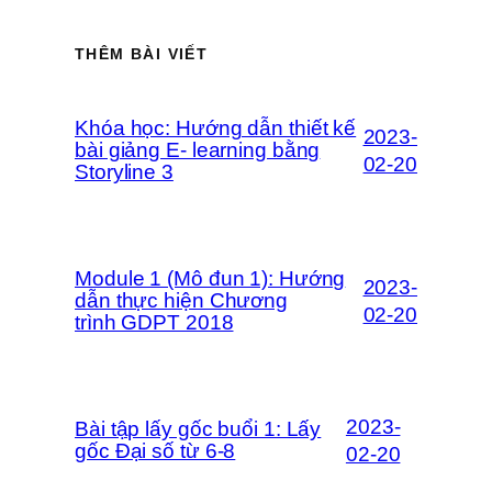
THÊM BÀI VIẾT
Khóa học: Hướng dẫn thiết kế
2023-
bài giảng E- learning bằng
02-20
Storyline 3
Module 1 (Mô đun 1): Hướng
2023-
dẫn thực hiện Chương
02-20
trình GDPT 2018
2023-
Bài tập lấy gốc buổi 1: Lấy
gốc Đại số từ 6-8
02-20