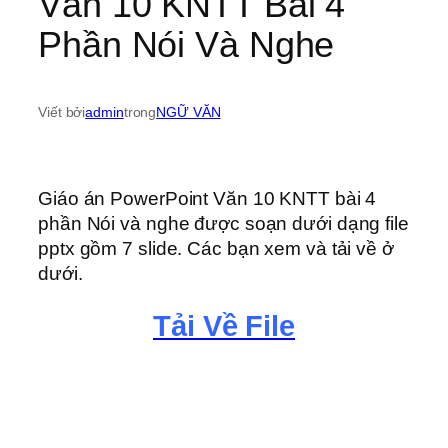
Văn 10 KNTT Bài 4
Phần Nói Và Nghe
Viết bởi
admin
trong
NGỮ VĂN
Giáo án PowerPoint Văn 10 KNTT bài 4
phần Nói và nghe được soạn dưới dạng file
pptx gồm 7 slide. Các bạn xem và tải về ở
dưới.
Tải Về File