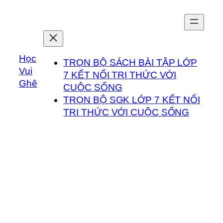
Chuyển
đến
phần
nội
Học
dung
TRỌN BỘ SÁCH BÀI TẬP LỚP
Vui
7 KẾT NỐI TRI THỨC VỚI
Ghê
CUỘC SỐNG
TRỌN BỘ SGK LỚP 7 KẾT NỐI
TRI THỨC VỚI CUỘC SỐNG