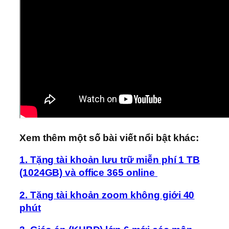
Xem thêm một số bài viết nổi bật khác:
1. Tặng tài khoản lưu trữ miễn phí 1 TB
(1024GB) và office 365 online
2. Tặng tài khoản zoom không giới 40
phút