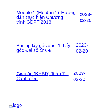
Module 1 (Mô đun 1): Hướng
2023-
dẫn thực hiện Chương
02-20
trình GDPT 2018
2023-
Bài tập lấy gốc buổi 1: Lấy
gốc Đại số từ 6-8
02-20
2023-
Giáo án (KHBD) Toán 7 –
Cánh diều
02-20