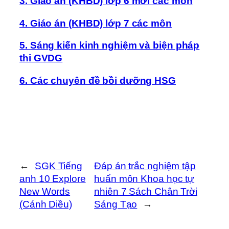
3. Giáo án (KHBD) lớp 6 mới các môn
4. Giáo án (KHBD) lớp 7 các môn
5. Sáng kiến kinh nghiệm và biện pháp
thi GVDG
6. Các chuyên đề bồi dưỡng HSG
←
SGK Tiếng
Đáp án trắc nghiệm tập
anh 10 Explore
huấn môn Khoa học tự
New Words
nhiên 7 Sách Chân Trời
(Cánh Diều)
Sáng Tạo
→