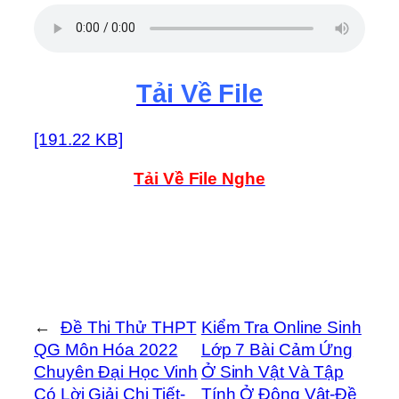
Tải Về File
[191.22 KB]
Tải Về File Nghe
←
Đề Thi Thử THPT
Kiểm Tra Online Sinh
QG Môn Hóa 2022
Lớp 7 Bài Cảm Ứng
Chuyên Đại Học Vinh
Ở Sinh Vật Và Tập
Có Lời Giải Chi Tiết-
Tính Ở Động Vật-Đề