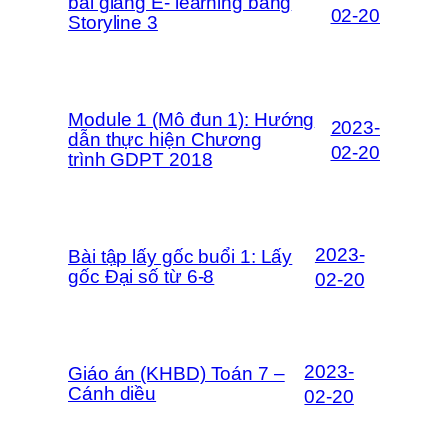
bài giảng E- learning bằng
02-20
Storyline 3
Module 1 (Mô đun 1): Hướng
2023-
dẫn thực hiện Chương
02-20
trình GDPT 2018
2023-
Bài tập lấy gốc buổi 1: Lấy
gốc Đại số từ 6-8
02-20
2023-
Giáo án (KHBD) Toán 7 –
Cánh diều
02-20