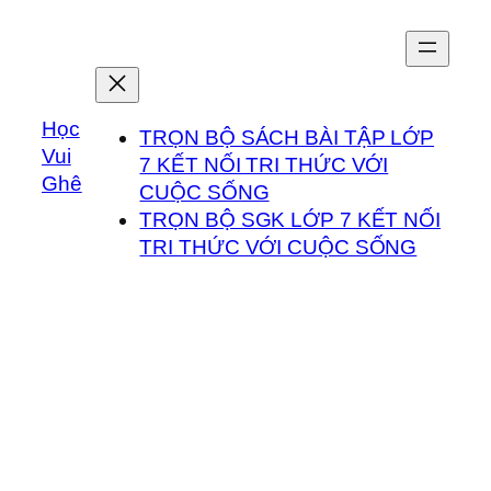
Chuyển
đến
phần
nội
Học
dung
TRỌN BỘ SÁCH BÀI TẬP LỚP
Vui
7 KẾT NỐI TRI THỨC VỚI
Ghê
CUỘC SỐNG
TRỌN BỘ SGK LỚP 7 KẾT NỐI
TRI THỨC VỚI CUỘC SỐNG