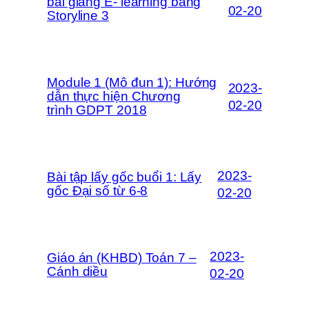
bài giảng E- learning bằng
02-20
Storyline 3
Module 1 (Mô đun 1): Hướng
2023-
dẫn thực hiện Chương
02-20
trình GDPT 2018
2023-
Bài tập lấy gốc buổi 1: Lấy
gốc Đại số từ 6-8
02-20
2023-
Giáo án (KHBD) Toán 7 –
Cánh diều
02-20