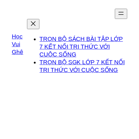
Chuyển
đến
phần
nội
Học
dung
TRỌN BỘ SÁCH BÀI TẬP LỚP
Vui
7 KẾT NỐI TRI THỨC VỚI
Ghê
CUỘC SỐNG
TRỌN BỘ SGK LỚP 7 KẾT NỐI
TRI THỨC VỚI CUỘC SỐNG