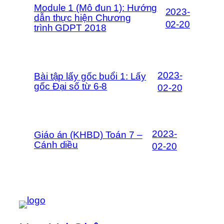
Module 1 (Mô đun 1): Hướng
2023-
dẫn thực hiện Chương
02-20
trình GDPT 2018
2023-
Bài tập lấy gốc buổi 1: Lấy
gốc Đại số từ 6-8
02-20
2023-
Giáo án (KHBD) Toán 7 –
Cánh diều
02-20