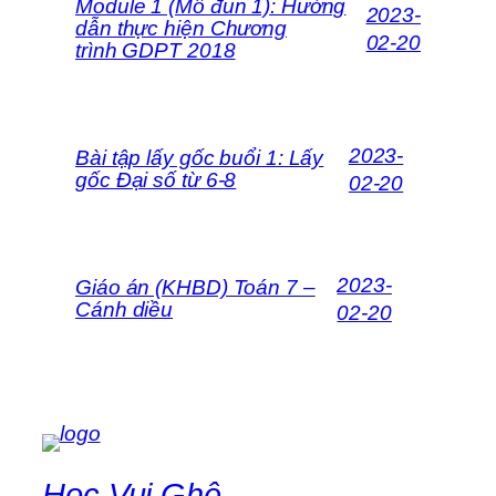
Module 1 (Mô đun 1): Hướng
2023-
dẫn thực hiện Chương
02-20
trình GDPT 2018
2023-
Bài tập lấy gốc buổi 1: Lấy
gốc Đại số từ 6-8
02-20
2023-
Giáo án (KHBD) Toán 7 –
Cánh diều
02-20
Học Vui Ghê