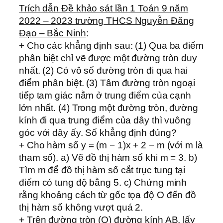
Trích dẫn Đề khảo sát lần 1 Toán 9 năm
2022 – 2023 trường THCS Nguyễn Đăng
Đạo – Bắc Ninh
:
+ Cho các khẳng định sau: (1) Qua ba điểm
phân biệt chỉ vẽ được một đường tròn duy
nhất. (2) Có vô số đường tròn đi qua hai
điểm phân biệt. (3) Tâm đường tròn ngoại
tiếp tam giác nằm ở trung điểm của cạnh
lớn nhất. (4) Trong một đường tròn, đường
kính đi qua trung điểm của dây thì vuông
góc với dây ấy. Số khẳng định đúng?
+ Cho hàm số y = (m − 1)x + 2 − m (với m là
tham số). a) Vẽ đồ thị hàm số khi m = 3. b)
Tìm m để đồ thị hàm số cắt trục tung tại
điểm có tung độ bằng 5. c) Chứng minh
rằng khoảng cách từ gốc tọa độ O đến đồ
thị hàm số không vượt quá 2.
+ Trên đường tròn (O) đường kính AB, lấy