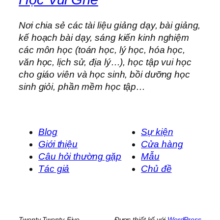
Nơi chia sẻ các tài liệu giảng dạy, bài giảng,
kế hoạch bài dạy, sáng kiến kinh nghiệm
các môn học (toán học, lý học, hóa học,
văn học, lịch sử, địa lý…), học tập vui học
cho giáo viên và học sinh, bồi dưỡng học
sinh giỏi, phần mềm học tập…
Blog
Sự kiện
Giới thiệu
Cửa hàng
Câu hỏi thường gặp
Mẫu
Tác giả
Chủ đề
Twenty Twenty-Five
Được thiết kế với
WordPress