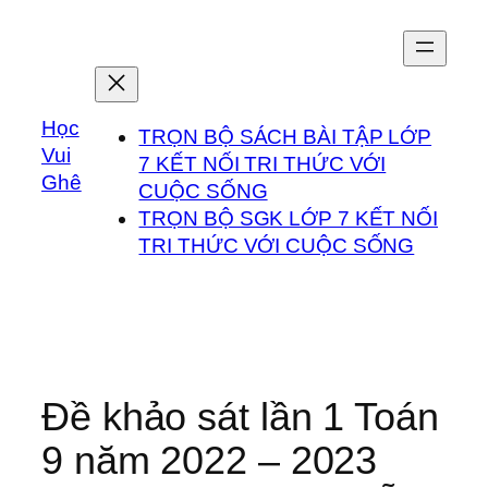
Chuyển
đến
phần
nội
Học
dung
TRỌN BỘ SÁCH BÀI TẬP LỚP
Vui
7 KẾT NỐI TRI THỨC VỚI
Ghê
CUỘC SỐNG
TRỌN BỘ SGK LỚP 7 KẾT NỐI
TRI THỨC VỚI CUỘC SỐNG
Đề khảo sát lần 1 Toán
9 năm 2022 – 2023