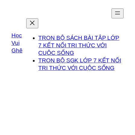
Chuyển
đến
phần
nội
Học
dung
TRỌN BỘ SÁCH BÀI TẬP LỚP
Vui
7 KẾT NỐI TRI THỨC VỚI
Ghê
CUỘC SỐNG
TRỌN BỘ SGK LỚP 7 KẾT NỐI
TRI THỨC VỚI CUỘC SỐNG