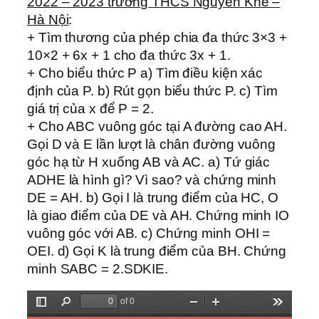
2022 – 2023 trường THCS Nguyên Khê –
Hà Nội
:
+ Tìm thương của phép chia đa thức 3×3 +
10×2 + 6x + 1 cho đa thức 3x + 1.
+ Cho biểu thức P a) Tìm điều kiện xác
định của P. b) Rút gọn biểu thức P. c) Tìm
giá trị của x để P = 2.
+ Cho ABC vuông góc tại A đường cao AH.
Gọi D và E lần lượt là chân đường vuông
góc hạ từ H xuống AB và AC. a) Tứ giác
ADHE là hình gì? Vì sao? và chứng minh
DE = AH. b) Gọi I là trung điểm của HC, O
là giao điểm của DE và AH. Chứng minh IO
vuông góc với AB. c) Chứng minh OHI =
OEI. d) Gọi K là trung điểm của BH. Chứng
minh SABC = 2.SDKIE.