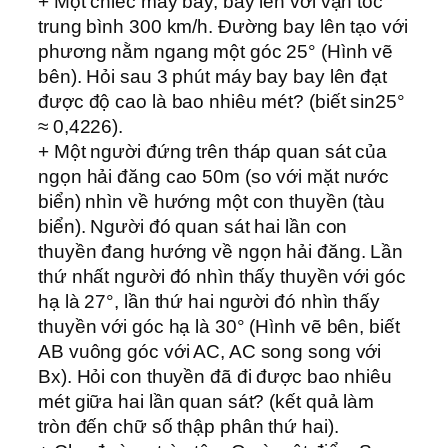
+ Một chiếc máy bay, bay lên với vận tốc
trung bình 300 km/h. Đường bay lên tạo với
phương nằm ngang một góc 25° (Hình vẽ
bên). Hỏi sau 3 phút máy bay bay lên đạt
được độ cao là bao nhiêu mét? (biết sin25°
≈ 0,4226).
+ Một người đứng trên tháp quan sát của
ngọn hải đăng cao 50m (so với mặt nước
biển) nhìn về hướng một con thuyền (tàu
biển). Người đó quan sát hai lần con
thuyền đang hướng về ngọn hải đăng. Lần
thứ nhất người đó nhìn thấy thuyền với góc
hạ là 27°, lần thứ hai người đó nhìn thấy
thuyền với góc hạ là 30° (Hình vẽ bên, biết
AB vuông góc với AC, AC song song với
Bx). Hỏi con thuyền đã đi được bao nhiêu
mét giữa hai lần quan sát? (kết quả làm
tròn đến chữ số thập phân thứ hai).