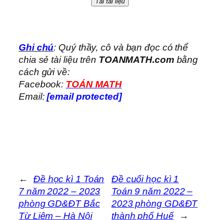
Tải tài liệu
Ghi chú
: Quý thầy, cô và bạn đọc có thể
chia sẻ tài liệu trên
TOANMATH.com
bằng
cách gửi về:
Facebook:
TOÁN MATH
Email:
[email protected]
←
Đề học kì 1 Toán
Đề cuối học kì 1
7 năm 2022 – 2023
Toán 9 năm 2022 –
phòng GD&ĐT Bắc
2023 phòng GD&ĐT
Từ Liêm – Hà Nội
thành phố Huế
→