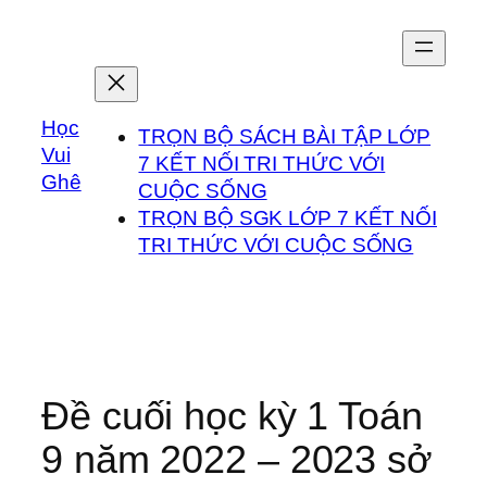
Chuyển
đến
phần
nội
Học
dung
TRỌN BỘ SÁCH BÀI TẬP LỚP
Vui
7 KẾT NỐI TRI THỨC VỚI
Ghê
CUỘC SỐNG
TRỌN BỘ SGK LỚP 7 KẾT NỐI
TRI THỨC VỚI CUỘC SỐNG
Đề cuối học kỳ 1 Toán
9 năm 2022 – 2023 sở