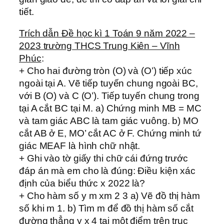
tiết.
Trích dẫn Đề học kì 1 Toán 9 năm 2022 –
2023 trường THCS Trung Kiên – Vĩnh
Phúc
:
+ Cho hai đường tròn (O) và (O’) tiếp xúc
ngoài tại A. Vẽ tiếp tuyến chung ngoài BC,
với B (O) và C (O’). Tiếp tuyến chung trong
tại A cắt BC tại M. a) Chứng minh MB = MC
và tam giác ABC là tam giác vuông. b) MO
cắt AB ở E, MO’ cắt AC ở F. Chứng minh tứ
giác MEAF là hình chữ nhật.
+ Ghi vào tờ giấy thi chữ cái đứng trước
đáp án mà em cho là đúng: Điều kiện xác
định của biểu thức x 2022 là?
+ Cho hàm số y m xm 2 3 a) Vẽ đồ thị hàm
số khi m 1. b) Tìm m để đồ thị hàm số cắt
đường thẳng y x 4 tại một điểm trên trục