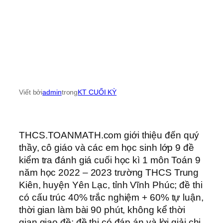
Viết bởi
admin
trong
KT CUỐI KỲ
THCS.TOANMATH.com giới thiệu đến quý
thầy, cô giáo và các em học sinh lớp 9 đề
kiểm tra đánh giá cuối học kì 1 môn Toán 9
năm học 2022 – 2023 trường THCS Trung
Kiên, huyện Yên Lạc, tỉnh Vĩnh Phúc; đề thi
có cấu trúc 40% trắc nghiệm + 60% tự luận,
thời gian làm bài 90 phút, không kể thời
gian giao đề; đề thi có đáp án và lời giải chi