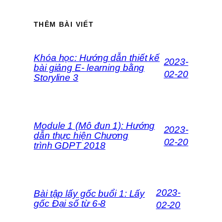
THÊM BÀI VIẾT
Khóa học: Hướng dẫn thiết kế
2023-
bài giảng E- learning bằng
02-20
Storyline 3
Module 1 (Mô đun 1): Hướng
2023-
dẫn thực hiện Chương
02-20
trình GDPT 2018
2023-
Bài tập lấy gốc buổi 1: Lấy
gốc Đại số từ 6-8
02-20