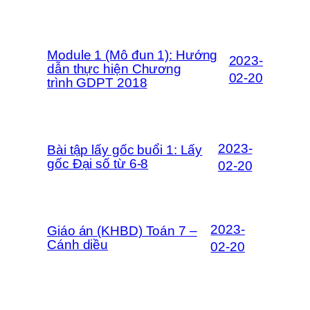
Module 1 (Mô đun 1): Hướng
2023-
dẫn thực hiện Chương
02-20
trình GDPT 2018
2023-
Bài tập lấy gốc buổi 1: Lấy
gốc Đại số từ 6-8
02-20
2023-
Giáo án (KHBD) Toán 7 –
Cánh diều
02-20