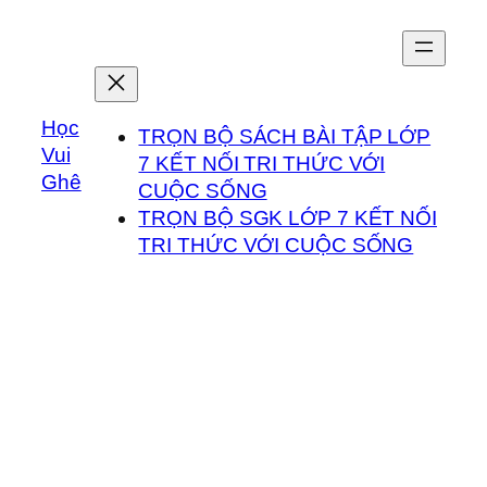
Chuyển
đến
phần
nội
Học
dung
TRỌN BỘ SÁCH BÀI TẬP LỚP
Vui
7 KẾT NỐI TRI THỨC VỚI
Ghê
CUỘC SỐNG
TRỌN BỘ SGK LỚP 7 KẾT NỐI
TRI THỨC VỚI CUỘC SỐNG