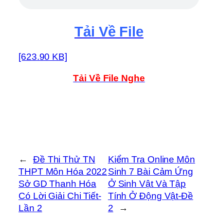
Tải Về File
[623.90 KB]
Tải Về File Nghe
←
Đề Thi Thử TN
Kiểm Tra Online Môn
THPT Môn Hóa 2022
Sinh 7 Bài Cảm Ứng
Sở GD Thanh Hóa
Ở Sinh Vật Và Tập
Có Lời Giải Chi Tiết-
Tính Ở Động Vật-Đề
Lần 2
2
→