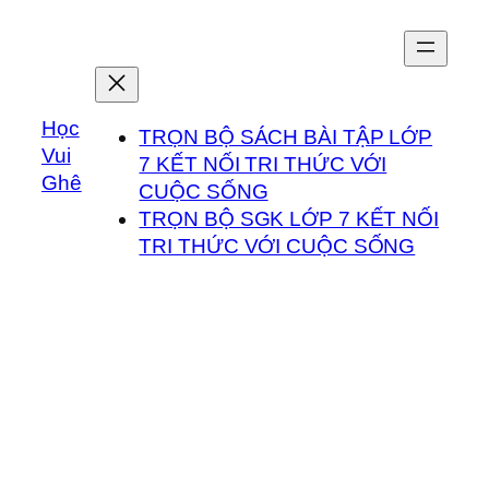
Chuyển
đến
phần
nội
Học
dung
TRỌN BỘ SÁCH BÀI TẬP LỚP
Vui
7 KẾT NỐI TRI THỨC VỚI
Ghê
CUỘC SỐNG
TRỌN BỘ SGK LỚP 7 KẾT NỐI
TRI THỨC VỚI CUỘC SỐNG