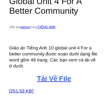
Global Unit 4 For A
Better Community
Viết bởi
admin
trong
TIẾNG ANH
Giáo án Tiếng Anh 10 global unit 4 For a
better community được soạn dưới dạng file
word gồm 48 trang. Các bạn xem và tải về
ở dưới.
Tải Về File
[251.53 KB]