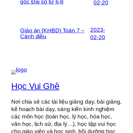
gốc Đại số từ 6-8
02-20
2023-
Giáo án (KHBD) Toán 7 –
Cánh diều
02-20
Học Vui Ghê
Nơi chia sẻ các tài liệu giảng dạy, bài giảng,
kế hoạch bài dạy, sáng kiến kinh nghiệm
các môn học (toán học, lý học, hóa học,
văn học, lịch sử, địa lý…), học tập vui học
cho giáo viên và học sinh, bồi dưỡng học