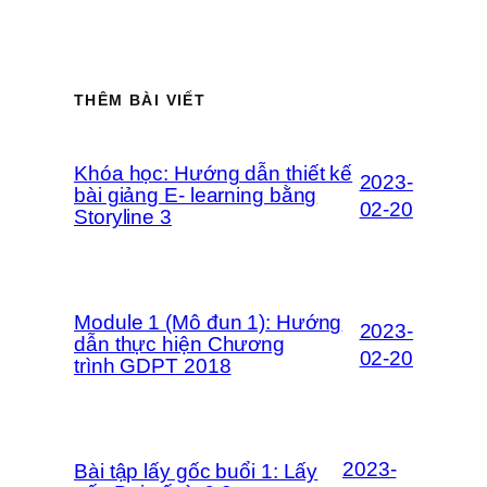
THÊM BÀI VIẾT
Khóa học: Hướng dẫn thiết kế
2023-
bài giảng E- learning bằng
02-20
Storyline 3
Module 1 (Mô đun 1): Hướng
2023-
dẫn thực hiện Chương
02-20
trình GDPT 2018
2023-
Bài tập lấy gốc buổi 1: Lấy