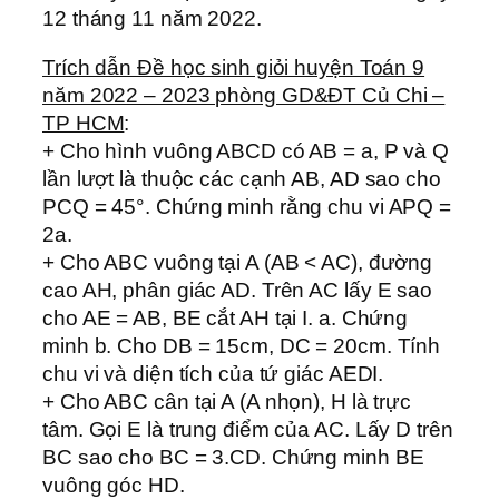
12 tháng 11 năm 2022.
Trích dẫn Đề học sinh giỏi huyện Toán 9
năm 2022 – 2023 phòng GD&ĐT Củ Chi –
TP HCM
:
+ Cho hình vuông ABCD có AB = a, P và Q
lần lượt là thuộc các cạnh AB, AD sao cho
PCQ = 45°. Chứng minh rằng chu vi APQ =
2a.
+ Cho ABC vuông tại A (AB < AC), đường
cao AH, phân giác AD. Trên AC lấy E sao
cho AE = AB, BE cắt AH tại I. a. Chứng
minh b. Cho DB = 15cm, DC = 20cm. Tính
chu vi và diện tích của tứ giác AEDI.
+ Cho ABC cân tại A (A nhọn), H là trực
tâm. Gọi E là trung điểm của AC. Lấy D trên
BC sao cho BC = 3.CD. Chứng minh BE
vuông góc HD.