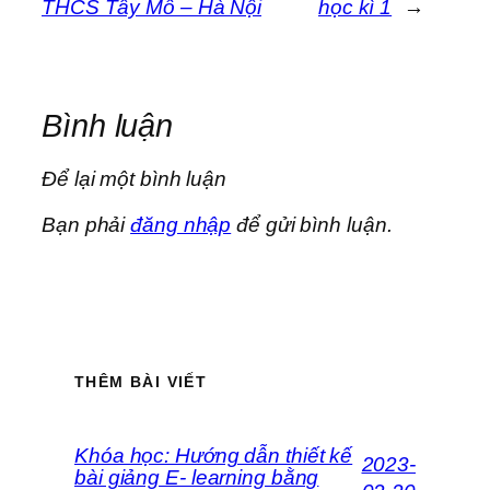
THCS Tây Mỗ – Hà Nội
học kì 1
→
Bình luận
Để lại một bình luận
Bạn phải
đăng nhập
để gửi bình luận.
THÊM BÀI VIẾT
Khóa học: Hướng dẫn thiết kế
2023-
bài giảng E- learning bằng