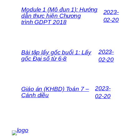
Module 1 (Mô đun 1): Hướng
2023-
dẫn thực hiện Chương
02-20
trình GDPT 2018
2023-
Bài tập lấy gốc buổi 1: Lấy
gốc Đại số từ 6-8
02-20
2023-
Giáo án (KHBD) Toán 7 –
Cánh diều
02-20