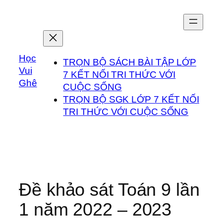
Chuyển
đến
phần
nội
Học
dung
TRỌN BỘ SÁCH BÀI TẬP LỚP
Vui
7 KẾT NỐI TRI THỨC VỚI
Ghê
CUỘC SỐNG
TRỌN BỘ SGK LỚP 7 KẾT NỐI
TRI THỨC VỚI CUỘC SỐNG
Đề khảo sát Toán 9 lần
1 năm 2022 – 2023