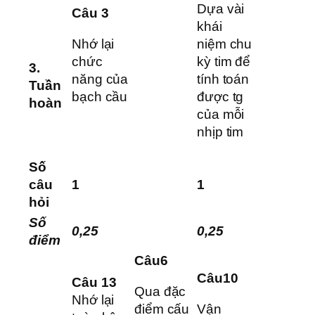
Dựa vài
Câu 3
khái
Nhớ lại
niệm chu
chức
kỳ tim để
3.
năng của
tính toán
Tuần
bạch cầu
được tg
hoàn
của mỗi
nhịp tim
Số
câu
1
1
hỏi
Số
0,25
0,25
điểm
Câu6
Câu10
Câu 13
Qua đặc
Nhớ lại
điểm cấu
Vận