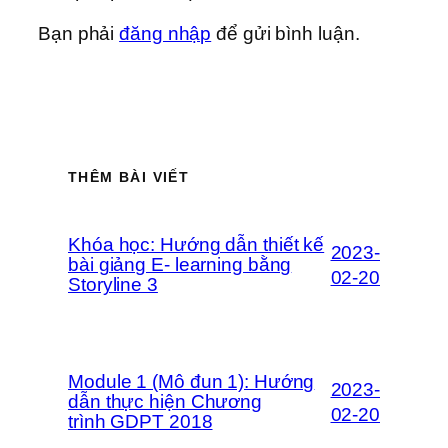
Bạn phải
đăng nhập
để gửi bình luận.
THÊM BÀI VIẾT
Khóa học: Hướng dẫn thiết kế
2023-
bài giảng E- learning bằng
02-20
Storyline 3
Module 1 (Mô đun 1): Hướng
2023-
dẫn thực hiện Chương
02-20
trình GDPT 2018