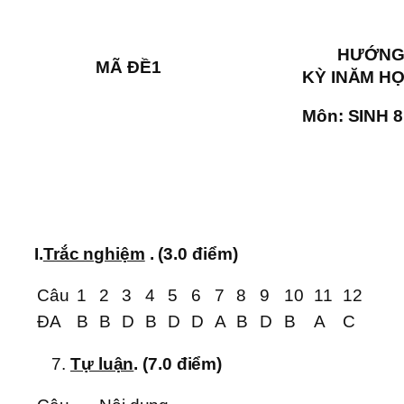
HƯỚNG DẪ
MÃ ĐỀ1
KỲ I
NĂM HỌ
Môn: SINH 8
I.
Trắc nghiệm
. (3.0 điểm)
Câu
1
2
3
4
5
6
7
8
9
10
11
12
ĐA
B
B
D
B
D
D
A
B
D
B
A
C
Tự luận
. (7.0 điểm)