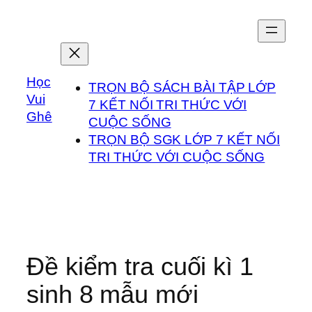
Chuyển
đến
phần
nội
Học
dung
TRỌN BỘ SÁCH BÀI TẬP LỚP
Vui
7 KẾT NỐI TRI THỨC VỚI
Ghê
CUỘC SỐNG
TRỌN BỘ SGK LỚP 7 KẾT NỐI
TRI THỨC VỚI CUỘC SỐNG
Đề kiểm tra cuối kì 1
sinh 8 mẫu mới