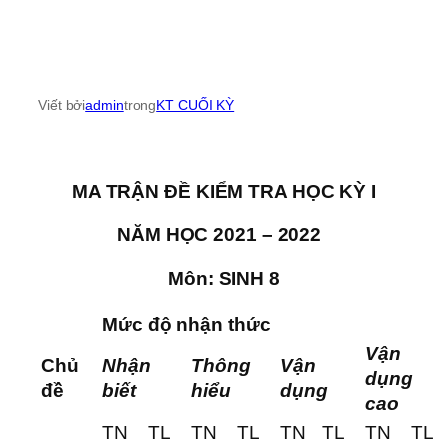
Viết bởi
admin
trong
KT CUỐI KỲ
MA TRẬN ĐỀ KIỂM TRA HỌC KỲ I
NĂM HỌC 2021 – 2022
Môn: SINH 8
Mức độ nhận thức
Vận
Chủ
Nhận
Thông
Vận
dụng
đề
biết
hiểu
dụng
cao
TN
TL
TN
TL
TN
TL
TN
TL