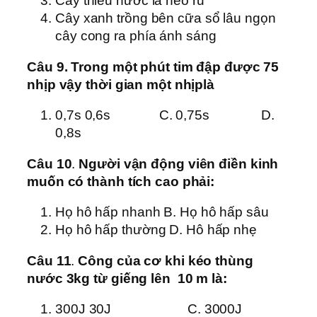
Cây thiếu nước lá héo rủ
Cây xanh trồng bên cữa sổ lâu ngọn
cây cong ra phía ánh sáng
Câu 9. Trong một phút tim đập được 75
nhịp vậy thời gian một nhịplà
0,7s 0,6s C. 0,75s D.
0,8s
Câu 10
.
Người vận động viên điền kinh
muốn có thành tích cao phải:
Họ hô hấp nhanh B. Họ hô hấp sâu
Họ hô hấp thường D. Hô hấp nhẹ
Câu 11
.
Công của cơ khi kéo thùng
nước 3kg từ giếng lên 10 m là:
300J 30J C. 3000J