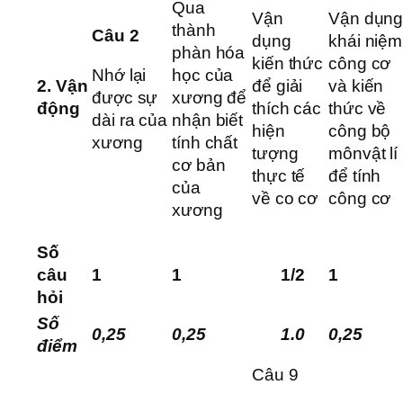
Qua
Vận
Vận dụn
thành
Câu 2
dụng
khái niệm
phàn hóa
kiến thức
công cơ
Nhớ lại
học của
để giải
và kiến
2.
Vận
được sự
xương để
thích các
thức về
động
dài ra của
nhận biết
hiện
công bộ
xương
tính chất
tượng
mônvật lí
cơ bản
thực tế
để tính
của
về co cơ
công cơ
xương
Số
câu
1
1
1/2
1
hỏi
Số
0,25
0,25
1.0
0,25
điểm
Câu 9