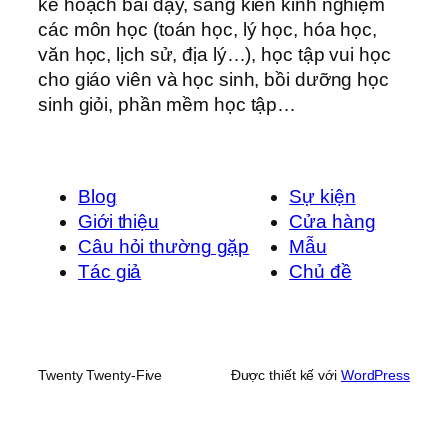
kế hoạch bài dạy, sáng kiến kinh nghiệm
các môn học (toán học, lý học, hóa học,
văn học, lịch sử, địa lý…), học tập vui học
cho giáo viên và học sinh, bồi dưỡng học
sinh giỏi, phần mềm học tập…
Blog
Sự kiện
Giới thiệu
Cửa hàng
Câu hỏi thường gặp
Mẫu
Tác giả
Chủ đề
Twenty Twenty-Five
Được thiết kế với
WordPress