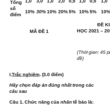
1,0
3,0
1,0
2,0
0,5
1,0
0,5
1,0
Tổng
số
10%
30%
10%
20%
5%
10%
5%
10
điểm
ĐỀ KIỂM 
HỌC 2021 – 2
MÃ ĐỀ 1
Môn: S
(Thời gian: 45 p
đề)
I.
Trắc nghiệm
. (3.0 điểm)
Hãy chọn đáp án đúng nhất trong các
câu sau
Câu 1. Chức năng của
nhân
tế bào là: