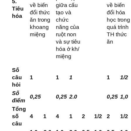
5.
về biến
giữa cấu
về biến
Tiêu
đổi thức
tạo và
đổi hóa
hóa
ăn trong
chức
học trong
khoang
năng của
quá trình
miệng
ruột non
TH thức
và sự tiêu
ăn
hóa ở kh/
miệng
Số
câu
1
1
1
1
1/2
hỏi
Số
0,25
0,25
2.0
0,25
1,0
điểm
Tổng
số
4
1
4
1
2
1/2
2
1/2
câu