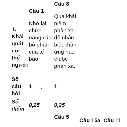
Câu 8
Câu 1
Qua khái
Nhớ lại
niệm
1.
chức
phản xạ
Khái
năng các
để nhận
quát
bộ phận
biết phản
cơ
của tế
ứng nào
thể
bào
thuộc
người
phản xạ.
Số
câu
1
1
hỏi
Số
0,25
0,25
điểm
Câu 5
Câu 15a
Câu 11