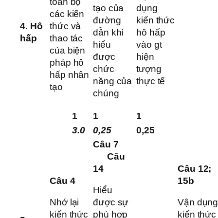
toàn bộ
tạo của
dụng
các kiến
đường
kiến thức
4.
Hô
thức và
dẫn khí
hô hấp
hấp
thao tác
hiểu
vào gt
của biện
được
hiện
pháp hô
chức
tượng
hấp nhân
năng của
thực tế
tạo
chúng
1
1
1
3.0
0,25
0,25
Câu 7
Câu
14
Câu 12;
Câu 4
15b
Hiểu
Nhớ lại
được sự
Vận dụn
kiến thức
phù hợp
kiến thức