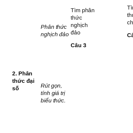
T
Tìm phân
th
thức
c
nghịch
Phân thức
đảo
nghịch đảo
C
Câu 3
2.
Phân
thức đại
Rút gọn,
số
tính giá trị
biểu thức.