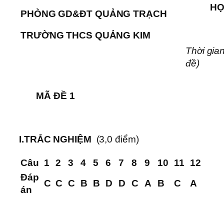
HỌC KỲ
PHÒNG GD&ĐT
QUẢNG TRẠCH
MÔN:
TRƯỜNG THCS QUẢNG KIM
Thời gian
đề)
MÃ ĐỀ 1
I.TRẮC NGHIỆM
(3,0 điểm)
Câu
1
2
3
4
5
6
7
8
9
10
11
12
Đáp
C
C
C
B
B
D
D
C
A
B
C
A
án