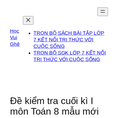
Chuyển
đến
phần
nội
Học
dung
TRỌN BỘ SÁCH BÀI TẬP LỚP
Vui
7 KẾT NỐI TRI THỨC VỚI
Ghê
CUỘC SỐNG
TRỌN BỘ SGK LỚP 7 KẾT NỐI
TRI THỨC VỚI CUỘC SỐNG
Đề kiểm tra cuối kì I
môn Toán 8 mẫu mới