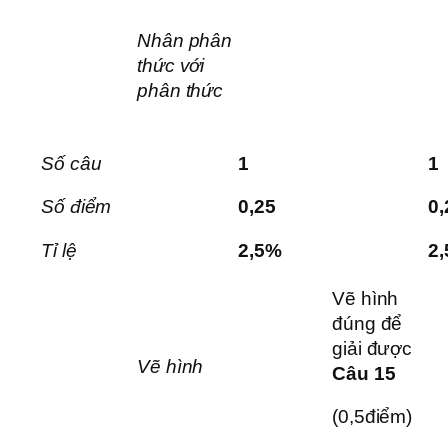
Nhân phân
thức với
phân thức
Số câu
1
1
Số điểm
0,25
0,
Tỉ lệ
2,5%
2
Vẽ hình
đúng để
giải được
Vẽ hình
Câu 15
(0,5điểm)