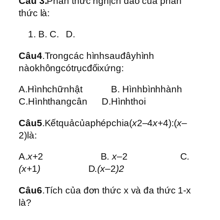
Câu 3.
Phân thức nghịch đảo của phân
thức là:
B. C. D.
Câu4
.Trongcác hìnhsauđâyhình
nàokhôngcótrụcđốixứng:
A.Hìnhchữnhật B. Hìnhbìnhhành
C.Hìnhthangcân D.Hìnhthoi
Câu5
.Kếtquảcủaphépchia(
x
2–4
x
+4):(
x
–
2)là:
A.
x+
2 B
. x–
2 C
.
(x+
1
)
D
.(x–
2
)
2
Câu6
.Tích của đơn thức x và đa thức 1-x
là?