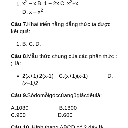
2
2
x
– x B. 1 – 2x C. x
+x
2
D. x – x
Câu 7.
Khai triển hằng đẳng thức ta được
kết quả:
B. C. D.
Câu 8
.Mẫu thức chung của các phân thức ;
; là:
2(x+1) 2(x-1) C.(x+1)(x-1) D.
(
x–
1
)
2
Câu 9.
Sốđomỗigóccủangũgiácđềulà:
A.1080 B.1800
C.900 D.600
Câu 10
. Hình thang ABCD có 2 đáy là