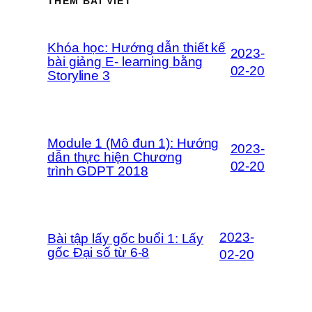
THÊM BÀI VIẾT
Khóa học: Hướng dẫn thiết kế
2023-
bài giảng E- learning bằng
02-20
Storyline 3
Module 1 (Mô đun 1): Hướng
2023-
dẫn thực hiện Chương
02-20
trình GDPT 2018
2023-
Bài tập lấy gốc buổi 1: Lấy
gốc Đại số từ 6-8
02-20