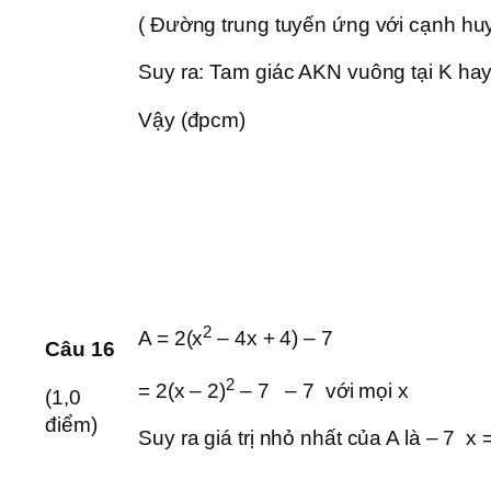
( Đường trung tuyến ứng với cạnh hu
Suy ra: Tam giác AKN vuông tại K hay
Vậy (đpcm)
2
A = 2(x
– 4x + 4) – 7
Câu 16
2
= 2(x – 2)
– 7 – 7 với mọi x
(1,0
điểm)
Suy ra giá trị nhỏ nhất của A là – 7 x 