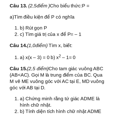
Câu 13.
(2,5điểm )
Cho biểu thức:P =
a)Tìm điều kiện để P có nghĩa
b) Rút gọn P
c) Tìm giá trị của x để P= – 1
Câu 14.
(1,0điểm)
Tìm x, biết:
2
a) x(x – 3) = 0 b) x
– 1= 0
Câu 15.
(2,5 điểm)
Cho tam giác vuông ABC
(AB<AC). Gọi M là trung điểm của BC. Qua
M vẽ ME vuông góc với AC tại E, MD vuông
góc với AB tại D.
a) Chứng minh rằng tứ giác ADME là
hình chữ nhật.
b) Tính diện tích hình chữ nhật ADME