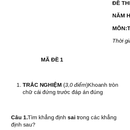
ĐỀ TH
NĂM H
MÔN:T
Thời gi
MÃ ĐỀ 1
TRẮC NGHIỆM
(
3
,0
điểm
)Khoanh tròn
chữ cái đứng trước đáp án đúng
Câu 1.
Tìm khẳng định
sai
trong các khẳng
định sau?