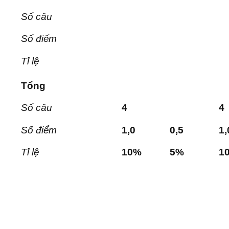
Số câu
Số điểm
Tỉ lệ
Tổng
Số câu
4
4
Số điểm
1,0
0
,
5
1,
Tỉ lệ
10
%
5%
1