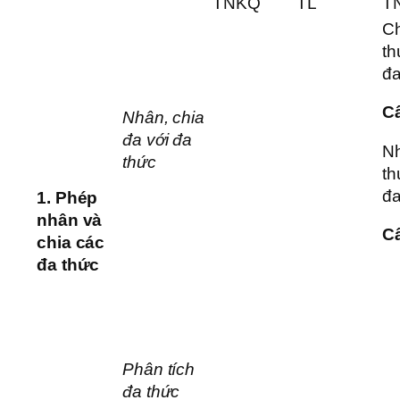
TNKQ
TL
T
Ch
th
đa
C
Nhân, chia
đa với đa
N
thức
th
đa
1.
Phép
nhân và
C
chia các
đa thức
Phân tích
đa thức