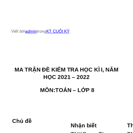
Viết bởi
admin
trong
KT CUỐI KỲ
MA TRẬN ĐỀ KIỂM TRA HỌC KÌ I,
NĂM
HỌC 2021 – 2022
MÔN:TOÁN – LỚP 8
Cấp độ 
Chủ đề
Nhận biết
T