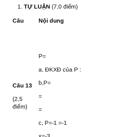
TỰ LUẬN
(7,0 điểm)
Câu
Nội dung
P=
a, ĐKXĐ của P :
b,P=
Câu
1
3
=
(2,5
điểm)
=
c, P=-1 =-1
x=-3