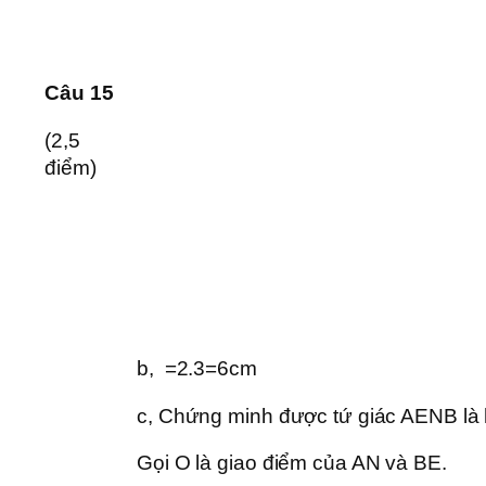
Câu 15
(2,5
điểm)
b, =2.3=6cm
c, Chứng minh được tứ giác AENB là 
Gọi O là giao điểm của AN và BE.