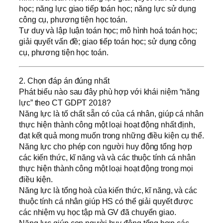
học; năng lực giao tiếp toán học; năng lực sử dụng
công cụ, phương tiện học toán.
Tư duy và lập luận toán học; mô hình hoá toán học;
giải quyết vấn đề; giao tiếp toán học; sử dụng công
cụ, phương tiện học toán.
2. Chọn đáp án đúng nhất
Phát biểu nào sau đây phù hợp với khái niệm “năng
lực” theo CT GDPT 2018?
Năng lực là tố chất sẵn có của cá nhân, giúp cá nhân
thực hiện thành công một loại hoạt động nhất định,
đạt kết quả mong muốn trong những điều kiện cụ thể.
Năng lực cho phép con người huy động tổng hợp
các kiến thức, kĩ năng và và các thuộc tính cá nhân
thực hiện thành công một loại hoạt động trong mọi
điều kiện.
Năng lực là tổng hoà của kiến thức, kĩ năng, và các
thuộc tính cá nhân giúp HS có thể giải quyết được
các nhiệm vụ học tập mà GV đã chuyển giao.
Năng lực giúp con người huy động tổng hợp các