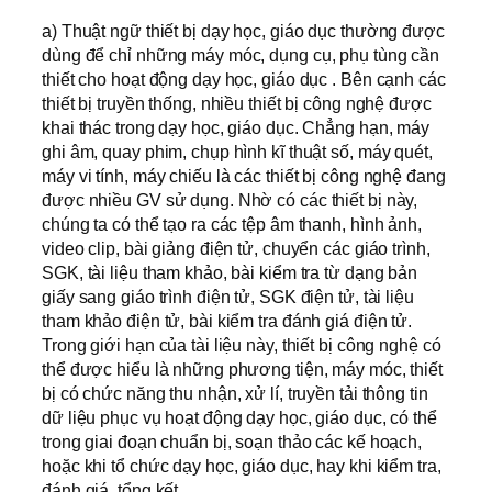
a) Thuật ngữ thiết bị dạy học, giáo dục thường được
dùng để chỉ những máy móc, dụng cụ, phụ tùng cần
thiết cho hoạt động dạy học, giáo dục . Bên cạnh các
thiết bị truyền thống, nhiều thiết bị công nghệ được
khai thác trong dạy học, giáo dục. Chẳng hạn, máy
ghi âm, quay phim, chụp hình kĩ thuật số, máy quét,
máy vi tính, máy chiếu là các thiết bị công nghệ đang
được nhiều GV sử dụng. Nhờ có các thiết bị này,
chúng ta có thể tạo ra các tệp âm thanh, hình ảnh,
video clip, bài giảng điện tử, chuyển các giáo trình,
SGK, tài liệu tham khảo, bài kiểm tra từ dạng bản
giấy sang giáo trình điện tử, SGK điện tử, tài liệu
tham khảo điện tử, bài kiểm tra đánh giá điện tử.
Trong giới hạn của tài liệu này, thiết bị công nghệ có
thể được hiểu là những phương tiện, máy móc, thiết
bị có chức năng thu nhận, xử lí, truyền tải thông tin
dữ liệu phục vụ hoạt động dạy học, giáo dục, có thể
trong giai đoạn chuẩn bị, soạn thảo các kế hoạch,
hoặc khi tổ chức dạy học, giáo dục, hay khi kiểm tra,
đánh giá, tổng kết.