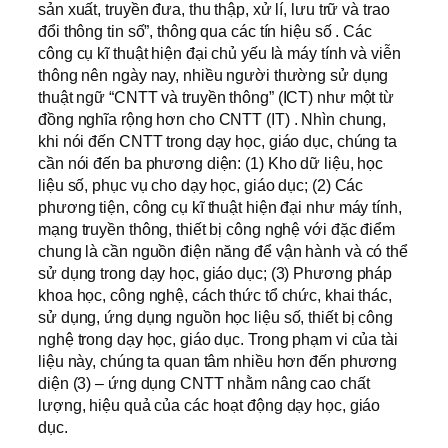
sản xuất, truyền đưa, thu thập, xử lí, lưu trữ và trao
đổi thông tin số”, thông qua các tín hiệu số . Các
công cụ kĩ thuật hiện đại chủ yếu là máy tính và viễn
thông nên ngày nay, nhiều người thường sử dụng
thuật ngữ “CNTT và truyền thông” (ICT) như một từ
đồng nghĩa rộng hơn cho CNTT (IT) . Nhìn chung,
khi nói đến CNTT trong dạy học, giáo dục, chúng ta
cần nói đến ba phương diện: (1) Kho dữ liệu, học
liệu số, phục vụ cho dạy học, giáo dục; (2) Các
phương tiện, công cụ kĩ thuật hiện đại như máy tính,
mạng truyền thông, thiết bị công nghệ với đặc điểm
chung là cần nguồn điện năng để vận hành và có thể
sử dụng trong dạy học, giáo dục; (3) Phương pháp
khoa học, công nghệ, cách thức tổ chức, khai thác,
sử dụng, ứng dụng nguồn học liệu số, thiết bị công
nghệ trong dạy học, giáo dục. Trong phạm vi của tài
liệu này, chúng ta quan tâm nhiều hơn đến phương
diện (3) – ứng dụng CNTT nhằm nâng cao chất
lượng, hiệu quả của các hoạt động dạy học, giáo
dục.