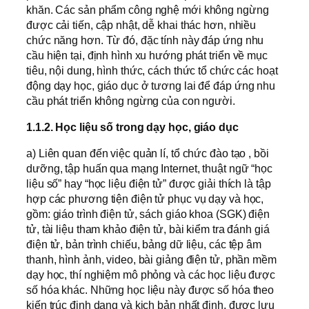
khăn. Các sản phẩm công nghệ mới không ngừng
được cải tiến, cập nhật, dễ khai thác hơn, nhiều
chức năng hơn. Từ đó, đặc tính này đáp ứng nhu
cầu hiện tại, định hình xu hướng phát triển về mục
tiêu, nội dung, hình thức, cách thức tổ chức các hoạt
động dạy học, giáo dục ở tương lai để đáp ứng nhu
cầu phát triển không ngừng của con người.
1.1.2. Học liệu số trong dạy học, giáo dục
a) Liên quan đến việc quản lí, tổ chức đào tạo , bồi
dưỡng, tập huấn qua mạng Internet, thuật ngữ “học
liệu số” hay “học liệu điện tử” được giải thích là tập
hợp các phương tiện điện tử phục vụ dạy và học,
gồm: giáo trình điện tử, sách giáo khoa (SGK) điện
tử, tài liệu tham khảo điện tử, bài kiểm tra đánh giá
điện tử, bản trình chiếu, bảng dữ liệu, các tệp âm
thanh, hình ảnh, video, bài giảng điện tử, phần mềm
dạy học, thí nghiệm mô phỏng và các học liệu được
số hóa khác. Những học liệu này được số hóa theo
kiến trúc định dạng và kịch bản nhất định, được lưu