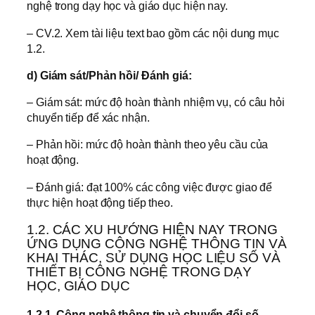
nghệ trong dạy học và giáo dục hiện nay.
– CV.2. Xem tài liệu text bao gồm các nội dung mục
1.2.
d) Giám sát/Phản hồi/ Đánh giá:
– Giám sát: mức độ hoàn thành nhiệm vụ, có câu hỏi
chuyển tiếp để xác nhận.
– Phản hồi: mức độ hoàn thành theo yêu cầu của
hoạt động.
– Đánh giá: đạt 100% các công việc được giao để
thực hiện hoạt động tiếp theo.
1.2. CÁC XU HƯỚNG HIỆN NAY TRONG
ỨNG DỤNG CÔNG NGHỆ THÔNG TIN VÀ
KHAI THÁC, SỬ DỤNG HỌC LIỆU SỐ VÀ
THIẾT BỊ CÔNG NGHỆ TRONG DẠY
HỌC, GIÁO DỤC
1.2.1. Công nghệ thông tin và chuyển đổi số