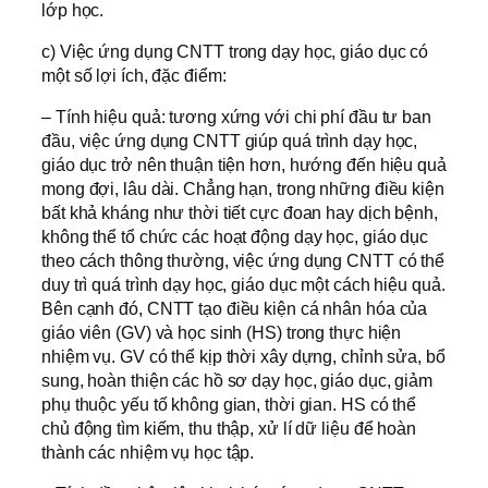
lớp học.
c) Việc ứng dụng CNTT trong dạy học, giáo dục có
một số lợi ích, đặc điểm:
– Tính hiệu quả: tương xứng với chi phí đầu tư ban
đầu, việc ứng dụng CNTT giúp quá trình dạy học,
giáo dục trở nên thuận tiện hơn, hướng đến hiệu quả
mong đợi, lâu dài. Chẳng hạn, trong những điều kiện
bất khả kháng như thời tiết cực đoan hay dịch bệnh,
không thể tổ chức các hoạt động dạy học, giáo dục
theo cách thông thường, việc ứng dụng CNTT có thể
duy trì quá trình dạy học, giáo dục một cách hiệu quả.
Bên cạnh đó, CNTT tạo điều kiện cá nhân hóa của
giáo viên (GV) và học sinh (HS) trong thực hiện
nhiệm vụ. GV có thể kịp thời xây dựng, chỉnh sửa, bổ
sung, hoàn thiện các hồ sơ dạy học, giáo dục, giảm
phụ thuộc yếu tố không gian, thời gian. HS có thể
chủ động tìm kiếm, thu thập, xử lí dữ liệu để hoàn
thành các nhiệm vụ học tập.