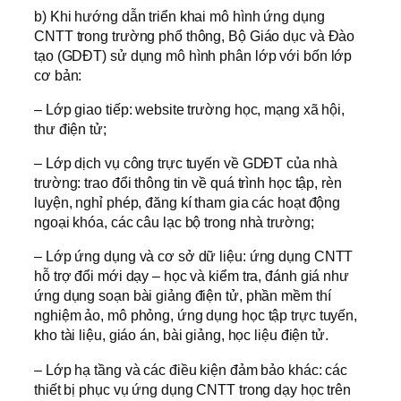
b) Khi hướng dẫn triển khai mô hình ứng dụng
CNTT trong trường phổ thông, Bộ Giáo dục và Đào
tạo (GDĐT) sử dụng mô hình phân lớp với bốn lớp
cơ bản:
– Lớp giao tiếp: website trường học, mạng xã hội,
thư điện tử;
– Lớp dịch vụ công trực tuyến về GDĐT của nhà
trường: trao đổi thông tin về quá trình học tập, rèn
luyện, nghỉ phép, đăng kí tham gia các hoạt động
ngoại khóa, các câu lạc bộ trong nhà trường;
– Lớp ứng dụng và cơ sở dữ liệu: ứng dụng CNTT
hỗ trợ đổi mới dạy – học và kiểm tra, đánh giá như
ứng dụng soạn bài giảng điện tử, phần mềm thí
nghiệm ảo, mô phỏng, ứng dụng học tập trực tuyến,
kho tài liệu, giáo án, bài giảng, học liệu điện tử.
– Lớp hạ tầng và các điều kiện đảm bảo khác: các
thiết bị phục vụ ứng dụng CNTT trong dạy học trên