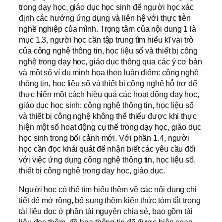
trong dạy học, giáo dục học sinh để người học xác
định các hướng ứng dụng và liên hệ với thực tiễn
nghề nghiệp của mình. Trọng tâm của nội dung 1 là
mục 1.3, người học cần tập trung tìm hiểu kĩ vai trò
của công nghệ thông tin, học liệu số và thiết bị công
nghệ trong dạy học, giáo dục thông qua các ý cơ bản
và một số ví dụ minh họa theo luận điểm: công nghệ
thông tin, học liệu số và thiết bị công nghệ hỗ trợ để
thực hiện một cách hiệu quả các hoạt động dạy học,
giáo dục học sinh; công nghệ thông tin, học liệu số
và thiết bị công nghệ không thể thiếu được khi thực
hiện một số hoạt động cụ thể trong dạy học, giáo dục
học sinh trong bối cảnh mới. Với phần 1.4, người
học cần đọc khái quát để nhận biết các yêu cầu đối
với việc ứng dụng công nghệ thông tin, học liệu số,
thiết bị công nghệ trong dạy học, giáo dục.
Người học có thể tìm hiểu thêm về các nội dung chi
tiết để mở rộng, bổ sung thêm kiến thức tóm tắt trong
tài liệu đọc ở phần tài nguyên chia sẻ, bao gồm tài