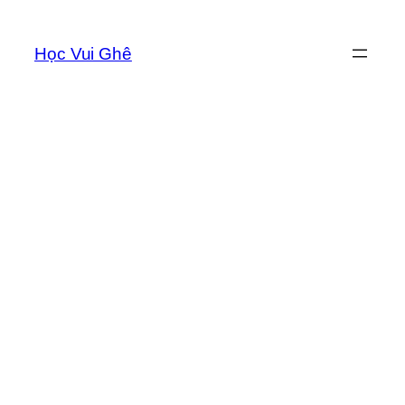
Chuyển
đến
Học Vui Ghê
phần
nội
dung