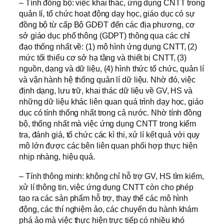
– Tính đồng bộ: việc khai thác, ứng dụng CNTT trong
quản lí, tổ chức hoạt động dạy học, giáo dục có sự
đồng bộ từ cấp Bộ GDĐT đến các địa phương, cơ
sở giáo dục phổ thông (GDPT) thông qua các chỉ
đạo thống nhất về: (1) mô hình ứng dụng CNTT, (2)
mức tối thiểu cơ sở hạ tầng và thiết bị CNTT, (3)
nguồn, dạng và dữ liệu, (4) hình thức tổ chức, quản lí
và vận hành hệ thống quản lí dữ liệu. Nhờ đó, việc
định dạng, lưu trữ, khai thác dữ liệu về GV, HS và
những dữ liệu khác liên quan quá trình dạy học, giáo
dục có tính thống nhất trong cả nước. Nhờ tính đồng
bộ, thống nhất mà việc ứng dụng CNTT trong kiểm
tra, đánh giá, tổ chức các kì thi, xử lí kết quả với quy
mô lớn được các bên liên quan phối hợp thực hiện
nhịp nhàng, hiệu quả.
– Tính thông minh: không chỉ hỗ trợ GV, HS tìm kiếm,
xử lí thông tin, việc ứng dụng CNTT còn cho phép
tạo ra các sản phẩm hỗ trợ, thay thế các mô hình
động, các thí nghiệm ảo, các chuyến du hành khám
phá ảo mà việc thực hiện trực tiếp có nhiều khó